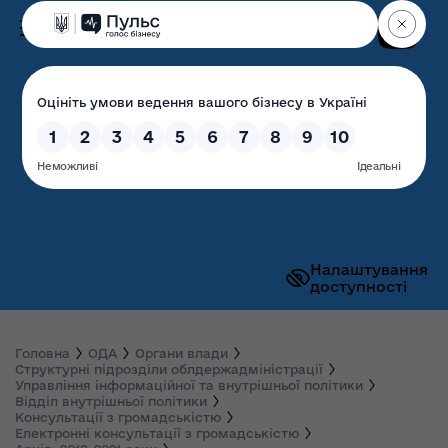
Пошук
Волинська обласна
державна адміністрація
Налаштування
доступності
Головна
ОДА
Органи влади
Структурні підрозділи облдержадміністрації
Управління інформаційної та внутрішньої політики
Відділ внутрішньої політики
Консультації з громадськістю
Електронні консультації з громадськістю