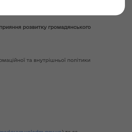
останні оновлення: 10 лютого 2022
сприяння розвитку громадянського
рмаційної та внутрішньої політики
mad@uvp.voladm.gov.ua
) та за