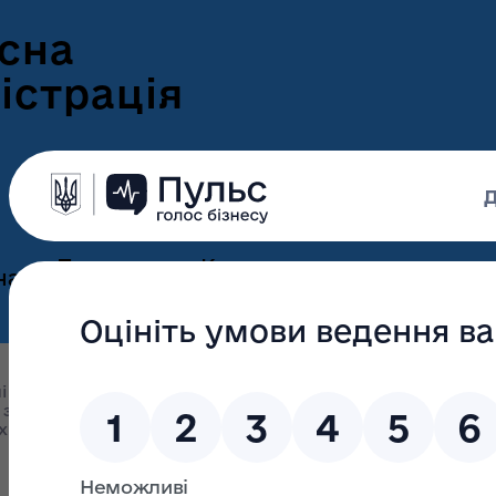
сна
істрація
Пресцентр
Корисна
нам
та новини
інформація
Оголошення
Інформація для
ення
ветеранів
Новини Волині
і підрозділи облдержадміністрації
Управління інформа
ні
 з громадськістю
Публічні громадські обговорення
А
Інформація для
е-Ветеран
х громадських обговорень, 2021
Інформаційне повідо
Фотогалерея
ВПО
Відеогалерея
Подати е-