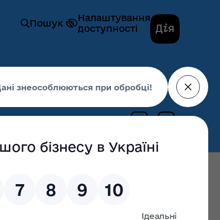
Налаштування
Пошук
доступності
ційної та внутрішньої політики
рхів, 2018-2021 роки
млення
01 грудня 2021,
15:08