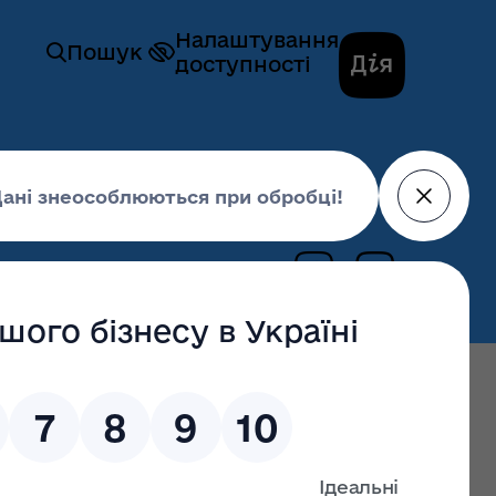
Налаштування
Пошук
доступності
та спорту
Фізична культура і спорт
29 грудня 2025,
09:14
останні оновлення: 25 червня 2026