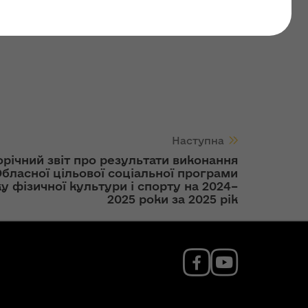
і спорту на 2026-2030
Наступна
річний звіт про результати виконання
бласної цільової соціальної програми
у фізичної культури і спорту на 2024–
2025 роки за 2025 рік