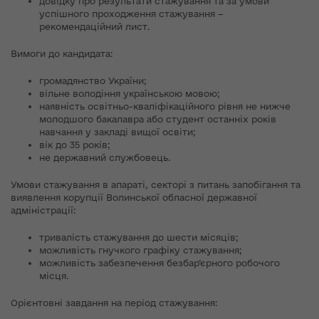
довідку про результати стажування та за умови
успішного проходження стажування –
рекомендаційний лист.
Вимоги до кандидата:
громадянство України;
вільне володіння українською мовою;
наявність освітньо-кваліфікаційного рівня не нижче
молодшого бакалавра або студент останніх років
навчання у закладі вищої освіти;
вік до 35 років;
не державний службовець.
Умови стажування в апараті, секторі з питань запобігання та
виявлення корупції Волинської обласної державної
адміністрації:
тривалість стажування до шести місяців;
можливість гнучкого графіку стажування;
можливість забезпечення безбар’єрного робочого
місця.
Орієнтовні завдання на період стажування: