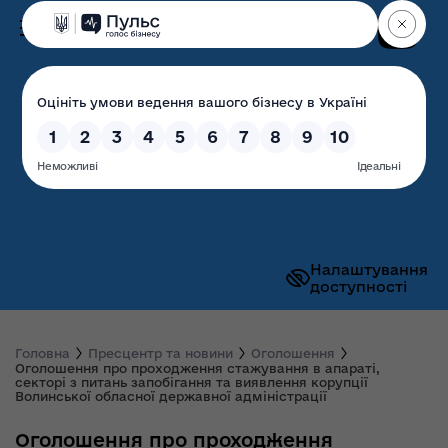
Пошук
Волинська обласна
державна адміністрація
Налаштування
доступності
Головна
Пресцентр та новини
Оголошення
Оголошення про проходження стажування в апараті,
секторі з питань запобігання та виявлення корупції
Волинської обласної державної адміністрації
Оголошення про проходження