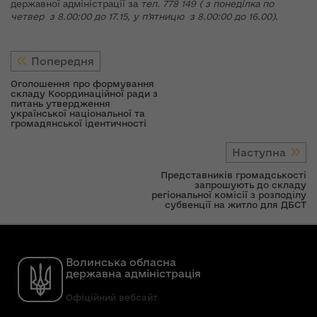
державної адміністрації за
тел.
778 149
( з понеділка по
четвер з 8.00:00 до 17.15, у п’ятницю з 8.00:00 до 16.00)
.
Попередня
Оголошення про формування
складу Координаційної ради з
питань утвердження
української національної та
громадянської ідентичності
Наступна
Представників громадськості
запрошують до складу
регіональної комісії з розподілу
субвенції на житло для ДБСТ
Волинська обласна
державна адміністрація
Офіційний вебсайт