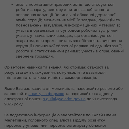
аналіз нормативно-правових актів, що стосуються
роботи апарату, сектору з питань запобігання та
виявлення корупції Волинської обласної державної
адміністрації; визначення місії їх завдань, функцій та
повноважень; візуалізація інформаційних матеріалів;
участь в організації та супроводі робочих зустрічей;
участь у навчальних заходах, що організовуються
апаратом, сектором з питань запобігання та виявлення
корупції Волинської обласної державної адміністрації;
робота зі статистичними даними; участь в опрацюванні
звернень громадян.
Орієнтовні навички та знання, які отримає стажист за
результатами стажування: комунікація та взаємодія,
ініціативність та креативність, самоорганізація.
Якщо Вас зацікавила ця можливість, надсилайте резюме або
заповнюйте
анкету за формою
та надсилайте на адресу
електронної пошти
o.guliai@voladm.gov.ua
до 21 листопада
2025 року.
За додатковою інформацією звертайтеся до Гуляй Олени
Мелетіївни, головного спеціаліста відділу розвитку
персоналу управління персоналом апарату обласної