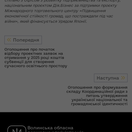
спільно з
Офісом з розвитку підприємництва та експорту,
національним проєктом Дія.Бізнес за підтримки проєкту
Міжнародного торговельного центру «Підвищення
економічної стійкості громад, що постраждали під час
війни», який фінансується Урядом Японії.
Попередня
Оголошення про початок
відбору проектних заявок на
отримання у 2025 році коштів
субвенції для створення
сучасного освітнього простору
Наступна
Оголошення про формування
складу Координаційної ради з
питань утвердження
української національної та
громадянської ідентичності
Волинська обласна