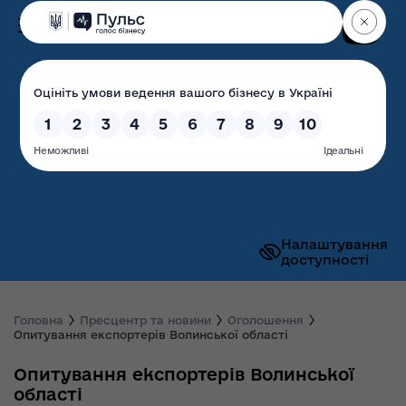
Пошук
Волинська обласна
державна адміністрація
Налаштування
доступності
Головна
Пресцентр та новини
Оголошення
Опитування експортерів Волинської області
Опитування експортерів Волинської
області