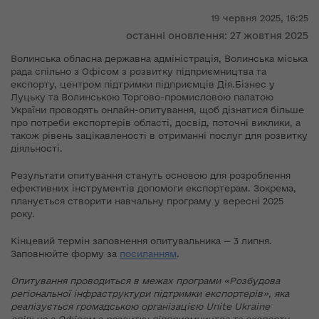
19 червня 2025,
16:25
останні оновлення: 27 жовтня 2025
Волинська обласна державна адміністрація, Волинська міська
рада спільно з Офісом з розвитку підприємництва та
експорту, центром підтримки підприємців Дія.Бізнес у
Луцьку та Волинською Торгово-промисловою палатою
України проводять онлайн-опитування, щоб дізнатися більше
про потреби експортерів області, досвід, поточні виклики, а
також рівень зацікавленості в отриманні послуг для розвитку
діяльності.
Результати опитування стануть основою для розроблення
ефективних інструментів допомоги експортерам. Зокрема,
планується створити навчальну програму у вересні 2025
року.
Кінцевий термін заповнення опитувальника — 3 липня.
Заповнюйте форму за
посиланням
.
Опитування проводиться в межах програми «Розбудова
регіональної інфраструктури підтримки експортерів», яка
реалізується громадською організацією
Unite Ukraine