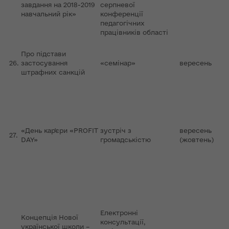
завдання на 2018-2019
серпневої
навчальний рік»
конференції
педагогічних
працівників області
Про підстави
26.
застосування
«семінар»
вересень
штрафних санкцій
«День кар'єри «PROFІT
зустріч з
вересень
27.
DAY»
громадськістю
(жовтень)
Електронні
Концепція Нової
консультації,
української школи –