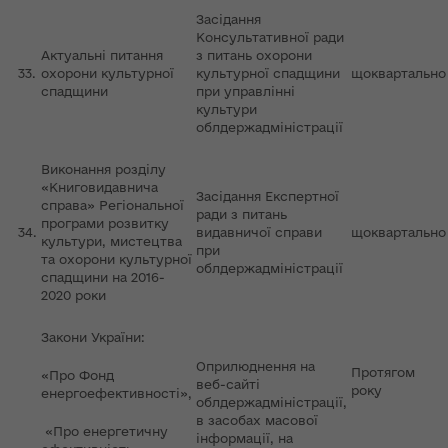
Засідання
Консультативної ради
Актуальні питання
з питань охорони
33.
охорони культурної
культурної спадщини
щоквартально
спадщини
при управлінні
культури
облдержадміністрації
Виконання розділу
«Книговидавнича
Засідання Експертної
справа» Регіональної
ради з питань
програми розвитку
34.
видавничої справи
щоквартально
культури, мистецтва
при
та охорони культурної
облдержадміністрації
спадщини на 2016-
2020 роки
Закони України:
Оприлюднення на
Протягом
«Про Фонд
веб-сайті
року
енергоефективності»,
облдержадміністрації,
в засобах масової
«Про енергетичну
інформації, на