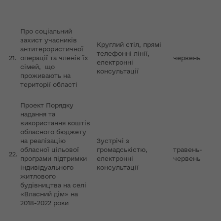
Про соціальний
захист учасників
Круглий стіл, прямі
антитерористичної
телефонні лінії,
21.
операції та членів їх
червень
електронні
сімей, що
консультації
проживають на
території області
Проект Порядку
надання та
використання коштів
обласного бюджету
на реалізацію
Зустрічі з
обласної цільової
громадськістю,
травень-
22.
програми підтримки
електронні
червень
індивідуального
консультації
житлового
будівництва на селі
«Власний дім» на
2018-2022 роки