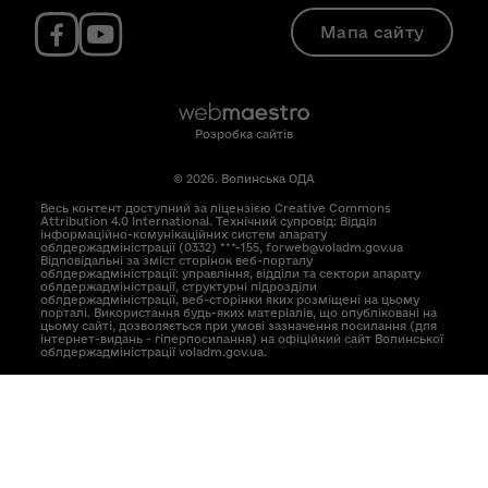
Мапа сайту
Розробка сайтів
© 2026. Волинська ОДА
Весь контент доступний за ліцензією Creative Commons
Attribution 4.0 International. Технічний супровід: Відділ
інформаційно-комунікаційних систем апарату
облдержадміністрації (0332) ***-155, forweb@voladm.gov.ua
Відповідальні за зміст сторінок веб-порталу
облдержадміністрації: управління, відділи та сектори апарату
облдержадміністрації, структурні підрозділи
облдержадміністрації, веб-сторінки яких розміщені на цьому
порталі. Використання будь-яких матеріалів, що опубліковані на
цьому сайті, дозволяється при умові зазначення посилання (для
інтернет-видань - гіперпосилання) на офіційний сайт Волинської
облдержадміністрації voladm.gov.ua.