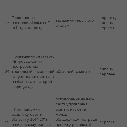
Проведення
червень,
засідання «круглого
23.
оздоровчої кампанії
липень,
столу»
влітку 2018 року
серпень
Проведення семінару:
«Впровадження
прогресивних
липень –
24.
технологій в молочній
обласний семінар
серпень
галузі тваринництва. (
на базі ТзОВ «Старий
Порицьк»)»
обговорення на веб-
сайті управління
«Про підсумки
освіти, науки та
розвитку освіти
молоді
області у 2017-2018
облдержадміністрації
25.
серпень
навчальному році та
проекту резолюції