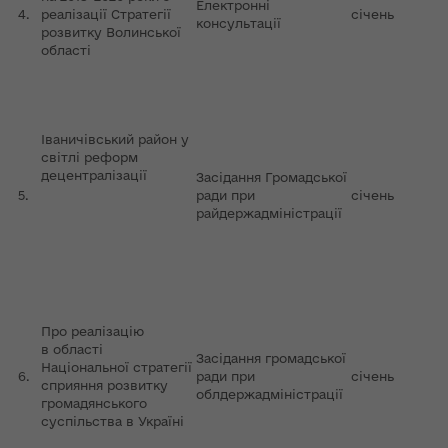
Електронні
4.
реалізації Стратегії
січень
консультації
розвитку Волинської
області
Іваничівський район у
світлі реформ
децентралізації
Засідання Громадської
5.
ради при
січень
райдержадміністрації
Про реалізацію
в області
Засідання громадської
Національної стратегії
6.
ради при
січень
сприяння розвитку
облдержадміністрації
громадянського
суспільства в Україні