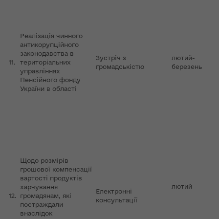
Реалізація чинного
антикорупційного
законодавства в
Зустріч з
лютий-
11.
територіальних
громадськістю
березень
управліннях
Пенсійного фонду
України в області
Щодо розмірів
грошової компенсації
вартості продуктів
лютий
харчування
Електронні
12.
громадянам, які
консультації
постраждали
внаслідок