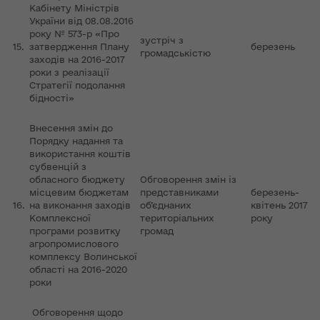
Кабінету Міністрів
України від 08.08.2016
року № 573-р «Про
зустріч з
15.
затвердження Плану
березень
громадськістю
заходів на 2016-2017
роки з реалізації
Стратегії подолання
бідності»
Внесення змін до
Порядку надання та
використання коштів
субвенцій з
обласного бюджету
Обговорення змін із
місцевим бюджетам
представниками
березень-
16.
на виконання заходів
об’єднаних
квітень 2017
Комплексної
територіальних
року
програми розвитку
громад
агропромислового
комплексу Волинської
області на 2016-2020
роки
Обговорення щодо