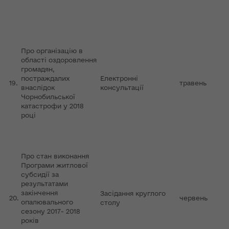
Про організацію в
області оздоровлення
громадян,
постраждалих
Електронні
19.
травень
внаслідок
консультації
Чорнобильської
катастрофи у 2018
році
Про стан виконання
Програми житлової
субсидії за
результатами
закінчення
Засідання круглого
20.
червень
опалювального
столу
сезону 2017- 2018
років