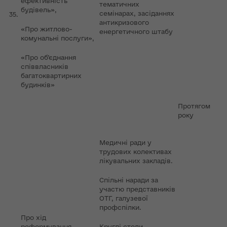
ефективність
тематичних
будівель»,
семінарах, засіданнях
35.
антикризового
«Про житлово-
енергетичного штабу
комунальні послуги»,
«Про об’єднання
співвласників
багатоквартирних
будинків»
Протягом
року
Медичні ради у
трудових колективах
лікувальних закладів.
Спільні наради за
участю представників
ОТГ, галузевої
профспілки.
Про хід
реформування
Круглі столи.