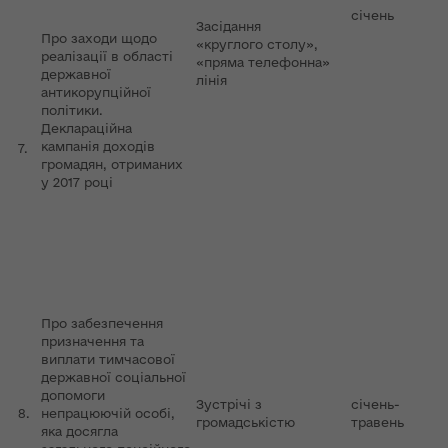
січень
Засідання
Про заходи щодо
«круглого столу»,
реалізації в області
«пряма телефонна»
державної
лінія
антикорупційної
політики.
Деклараційна
кампанія доходів
7.
громадян, отриманих
у 2017 році
Про забезпечення
призначення та
виплати тимчасової
державної соціальної
допомоги
Зустрічі з
січень-
8.
непрацюючій особі,
громадськістю
травень
яка досягла