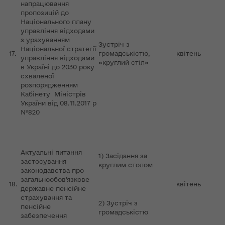
напрацювання
пропозицій до
Національного плану
управління відходами
з урахуванням
Зустріч з
Національної стратегії
17.
громадськістю,
квітень
управління відходами
«круглий стіл»
в Україні до 2030 року
схваленої
розпорядженням
Кабінету Міністрів
України від 08.11.2017 р
№820
Актуальні питання
1) Засідання за
застосування
круглим столом
законодавства про
загальнообов’язкове
18.
квітень
державне пенсійне
страхування та
2) Зустріч з
пенсійне
громадськістю
забезпечення