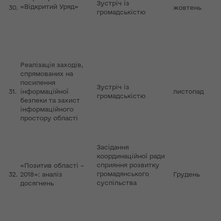
Зустріч із
«Відкритий Уряд»
30.
жовтень
громадськістю
Реалізація заходів,
спрямованих на
посилення
Зустріч із
31.
інформаційної
листопад
громадськістю
безпеки та захист
інформаційного
простору області
Засідання
координаційної ради
сприяння розвитку
«Позитив області –
громадянського
32.
2018»: аналіз
Грудень
суспільства
досягнень