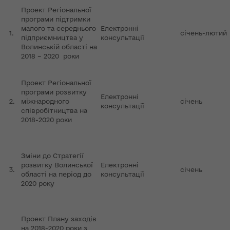
Проект Регіональної
програми підтримки
малого та середнього
Електронні
1.
січень-лютий
підприємництва у
консультації
Волинській області на
2018 – 2020 роки
Проект Регіональної
програми розвитку
Електронні
2.
міжнародного
січень
консультації
співробітництва на
2018-2020 роки
Зміни до Стратегії
розвитку Волинської
Електронні
3.
січень
області на період до
консультації
2020 року
Проект Плану заходів
на 2018-2020 роки з