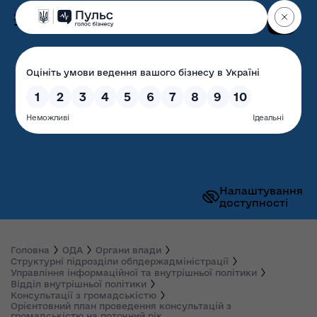
Пошук
Волинська обласна
державна адміністрація
Налаштування
доступності
Головна
ОДА
Органи влади
Структурні підрозділи облдержадміністрації
Управління інформаційної та внутрішньої політики
Відділ внутрішньої політики
Консультації з громадськістю
Орієнтовний план проведення консультацій з
громадськістю на поточний рік