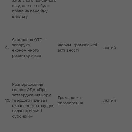
загального пенсійного
віку, але не набула
права на пенсійну
виплату
Створення ОТГ –
запорука
Форум громадської
9.
лютий
економічного
активності
розвитку краю
Розпорядження
голови ОДА «Про
затвердження норм
Громадське
10.
твердого палива і
лютий
обговорення
скрапленого газу для
надання пільг і
субсидій»