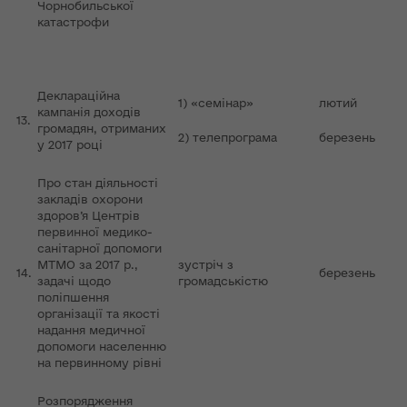
Чорнобильської
катастрофи
Деклараційна
1) «семінар»
лютий
кампанія доходів
13.
громадян, отриманих
2) телепрограма
березень
у 2017 році
Про стан діяльності
закладів охорони
здоров’я Центрів
первинної медико-
санітарної допомоги
МТМО за 2017 р.,
зустріч з
14.
березень
задачі щодо
громадськістю
поліпшення
організації та якості
надання медичної
допомоги населенню
на первинному рівні
Розпорядження