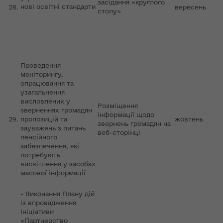
засідання «круглого
нові освітні стандарти
28.
вересень
столу»
Проведення
моніторингу,
опрацювання та
узагальнення
висловлених у
Розміщення
зверненнях громадян
інформації щодо
29.
пропозицій та
жовтень
звернень громадян на
зауважень з питань
веб-сторінці
пенсійного
забезпечення, які
потребують
висвітлення у засобах
масової інформації
- Виконання Плану дій
із впровадження
Ініціативи
«Партнерство