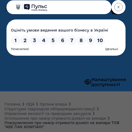
Пошук
Волинська обласна
державна адміністрація
Налаштування
доступності
Головна
ОДА
Органи влади
Структурні підрозділи облдержадміністрації
Управління екології та природних ресурсів
Оголошення про намір отримати дозвіл на викиди
Повідомлення про намір отримати дозвіл на викиди ТОВ
"АВЕ ПАК КОМПАНІ"