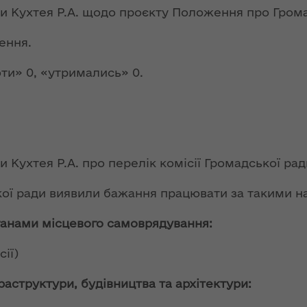
ьну
пізніше, однак
ди Кухтея Р.А. щодо проєкту Положення про Гром
 єдиної
очікують хороший
збір урожаю
ення.
НЕФОРМАТ:
ти» 0, «утримались» 0.
інтерв’ю із
головою ОДА
ення
Юрієм
опада
Погуляйком для
№ 758
«InsiderMedia».
ВІДЕО
и Кухтея Р.А. про перелік комісії Громадської рад
лення
кої ради виявили бажання працювати за такими 
Волинь готова до
ня
опалювального
органами місцевого самоврядування:
сезону на 100% –
за
заступник
ної
ії)
начальника
управління
світи,
фраструктури,
будівництва та архітектури:
житлово-
кову"
комунального