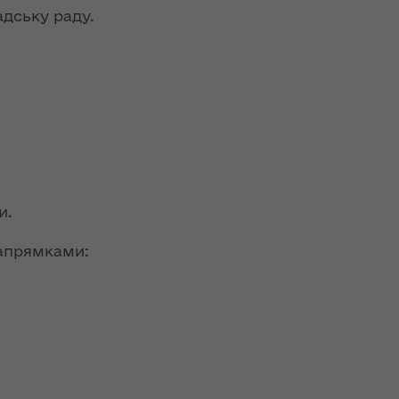
адську раду.
и.
напрямками: