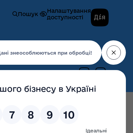
Налаштування
Пошук
доступності
ційної та внутрішньої політики
дань Громадської ради
29 листопада 2021,
13:00