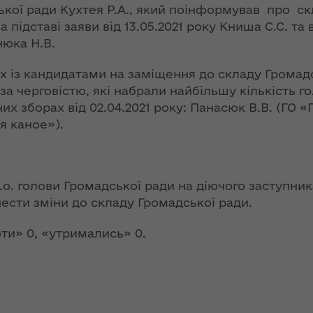
ергії"
ької ради Кухтея Р.А., який поінформував про с
інтерв’ю із
на підставі заяви від 13.05.2021 року Книша С.С. та
заступницею
ення
голови ОДА
нюка Н.В.
ня 2018
Людмилою
 "Про
Тимощук для
іх із кандидатами на заміщення до складу Громад
у
«InsiderMedia».
за черговістю, які набрали найбільшу кількість 
ВІДЕО
их зборах від 02.04.2021 року: Панасюк В.В. (ГО 
я каное»).
ів на
Обмеження для
роки з
великовагового
транспорту в
. голови Громадської ради на діючого заступник
озвитку
літній період:
 області
основна мета –
нести зміни до складу Громадської ради.
збереження
автошляхів Волині
ти» 0, «утримались» 0.
ення
ня 2018
 "Про
Цьогоріч в області
мін до
році жнива
 про
розпочнуться