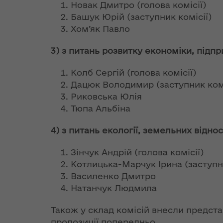
піратством і
НАТО
Новак Дмитро (голова комісії)
порушенням
Розпорядж
Башук Юрій (заступник комісії)
авторського права
від 18 груд
Хом’як Павло
Іванна Климпуш-
року № 820
Цинцадзе та
65,7% українців,
гуманітарн
3) з питань розвитку економіки
,
підпр
Заступник Генсека
які б узяли участь
допомогу"
НАТО відкрили
у референдумі
Колб Сергій (голова комісії)
День виховання
щодо вступу до
Дацюк Володимир (заступник комі
доброчесності для
Розпорядж
ЄС, підтримали б
керівного складу
Риковська Юлія
від 23 лист
цю ініціативу
органів державної
2018 року 
Тюпа Альбіна
влади
"Про
Велика Британія
переоформ
4) з питань екології, земельних відно
продовжить
ліцензії на
Союзники визнали
допомагати
проваджен
Зінчук Андрій (голова комісії)
прагнення
Україні в
освітньої
Котлицька-Марчук Ірина (заступн
України до
реформуванні та
діяльності 
Василенко Дмитро
членства в НАТО,
розбудові
рівнем пов
це її національна
Натанчук Людмила
Збройних Сил
загальної
позиція, і НАТО не
середньої 
може бути
Також у склад комісій внесли представ
на безстро
Семерак: Україна,
байдужим до
пропозиції попередньо.