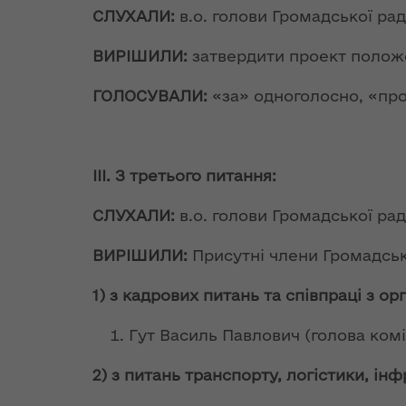
Комісії Україна-
територіал
цілісності України
СЛУХАЛИ:
в.о. голови Громадської ра
НАТО на рівні
підсистему
Міністрів
державної
В Україні
ВИРІШИЛИ:
затвердити проект полож
закордонних
системи
запроваджується
справ, 2 грудня
цивільного
європейська
ГОЛОСУВАЛИ:
«за» одноголосно, «про
2014 року
захисту "
процедура
державного
Спільна заява
Розпорядж
моніторингу вод
Комісії Україна–
від 14 лист
ІІІ. З третього питання:
НАТО на рівні
2018 року 
Як торгівля з ЄС
міністрів
"Про
СЛУХАЛИ:
в.о. голови Громадської рад
переорієнтувала
закордонних
переоформ
український
справ, Анталія, 13
ліцензії на
ВИРІШИЛИ:
Присутні члени Громадсь
експорт
травня 2015 р.
проваджен
освітньої
1) з кадрових питань та співпраці з 
Президент
діяльності 
Тендерний комітет
України підписав
рівнем пов
Держкомтелерадіо
Гут Василь Павлович (голова коміс
євроінтеграційний
загальної
визначив, хто
Закон щодо
середньої о
проведе освітню
2) з питань транспорту, логістики, ін
боротьби з
на безстро
кампанію щодо