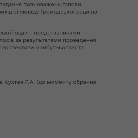
кладання повноважень голови
 вихід зі складу Громадської ради на
ської ради – представниками
голосів за результатами проведення
«Перспективи майбутнього») та
а Кухтея Р.А. (до моменту обрання