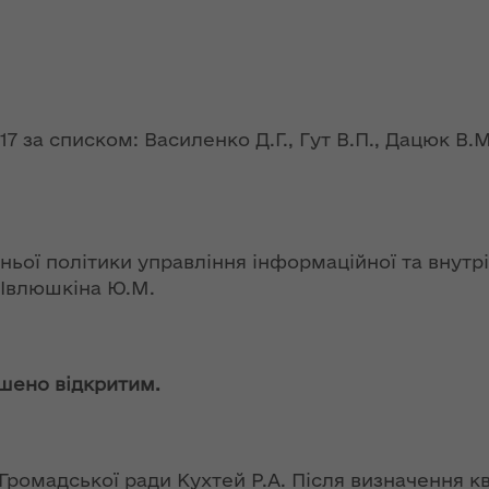
ї
ення
ня 2018
Новий
них
 "Про
адміністративно-
у
територіальний
устрій Волині: які
функції мають
7 за списком: Василенко Д.Г., Гут В.П., Дацюк В.М.,
новостворені
ення
ння»
районні державні
сня
адміністрації
№ 608
ітарну
ньої політики управління інформаційної та внутр
9 червня в області
у Івлюшкіна Ю.М.
стартувала літня
оздоровча
ення
кампанія для дітей
ня 2018
 "Про
ошено відкритим.
лення
НЕФОРМАТ:
інтерв’ю із
а,
заступником
ування
голови ОДА Ігорем
Громадської ради Кухтей Р.А. Після визначення к