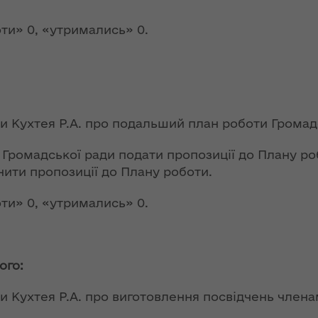
На Волині в цьому
році найбільший
ення
ти» 0, «утримались» 0.
збір врожаю
опада
кукурудзи
№ 783
ітарну
Назар Романюк
розповів, як і коли
запрацює
ди Кухтея Р.А. про подальший план роботи Громад
ення
обласний
опада
електронний
Громадської ради подати пропозиції до Плану роб
№ 784
квиток на Волині
нити пропозиції до Плану роботи.
у
Плани розвитку
ти» 0, «утримались» 0.
а та
спортивної галузі
Волині
ергії
ОЛЬ"
ого:
В області
сформовані 5
ення
ди Кухтея Р.А. про виготовлення посвідчень члена
батальйонів
ня 2018
територіальної