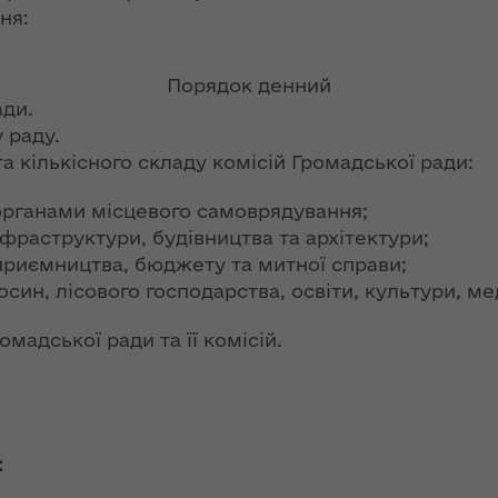
ння
Чуліпою для
ня:
ергії"
«InsiderMedia».
ВІДЕО
ення
Порядок денний
ня 2018
Інтерв’ю
ади.
 "Про
заступниці голови
 раду.
лення
ОДА Вікторії
 кількісного складу комісій Громадської ради:
Левчук для ІА
а,
«Конкурент»
 органами місцевого самоврядування;
ування
нфраструктури, будівництва та архітектури;
ння
Вікторія Левчук
дприємництва, бюджету та митної справи;
ергії"
про плани на
осин, лісового господарства, освіти, культури, м
посаді заступниці
ення
голови ОДА в
адської ради та її комісій.
ня 2018
ефірі телеканалу
 "Про
«Громадське
видачі
інтерактивне
телебачення»
ування
:
ння
НЕФОРМАТ: