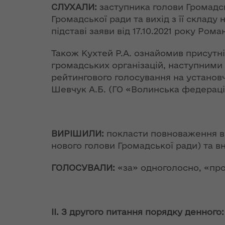
Організацією
теплової ен
СЛУХАЛИ:
заступника голови Громадс
до Конституції
північно-
Громадської ради та вихід з її складу 
щодо
атлантичного
Розпорядж
підставі заяви від 17.10.2021 року Рома
євроінтеграційного
договору та
від 18 жовт
курсу країни
Україною,
року № 683
Також Кухтей Р.А. ознайомив присутн
підписаної 9
гуманітарн
громадських організацій, наступними 
Стефанішина:
липня 1997 року
допомогу"
рейтингового голосування на установч
Україна
Шевчук А.Б. (ГО «Волинська федераці
забезпечила
Заява Комісії
План заход
виконання Угоди
Україна-НАТО
2018-2020 
на політичному та
реалізації
технічному рівнях
Спільна заява
ВИРІШИЛИ:
покласти повноваження в.о
Стратегії р
Комісії Україна-
Волинської
нового голови Громадської ради) та в
Могеріні: ЄС
НАТО на рівні глав
залишається на
держав та урядів,
ГОЛОСУВАЛИ:
«за» одноголосно, «про
Розпорядж
позиціях повної та
4 вересня 2014
від 29 жовт
безумовної
року
року № 713
підтримки
внесення з
суверенітету і
ІІ. З другого питання порядку денного:
Спільна заява
Положення
територіальної