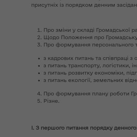
та постача
аукціонів
реалізації
присутніх із порядком денним засідан
Особливе
теплової ен
Стратегії розвитку
партнерство
Волинської області
Іванна Климпуш-
України з НАТО
Розпорядж
Цинцадзе
від 10 жовт
Про зміни у складі Громадської р
розповіла про
Хартія про
року № 653
важливість
Щодо Положення про Громадську
особливе
переоформ
євроінтеграційного
Про формування персонального та
партнерство між
ліцензії з
шляху України на
Україною та
виробництв
форумі YES
з кадрових питань та співпраці з
Організацією
транспорт
Ukraine
з питань транспорту, логістики, і
Північно-
та постача
з питань розвитку економіки, пі
Атлантичного
теплової ен
ЄС став
з питань екології, земельних відн
Договору (9 липня
найбільшим
1997 року,
Розпорядж
торговельним
Про формування плану роботи Гром
Мадрид)
від 11 жовт
партнером
Різне.
року № 671
України
Декларація про
відмову у 
доповнення Хартії
ліцензій з
Президент
про особливе
транспорт
І. З першого питання порядку денного
України подав в
партнерство між
та постача
Парламент зміни