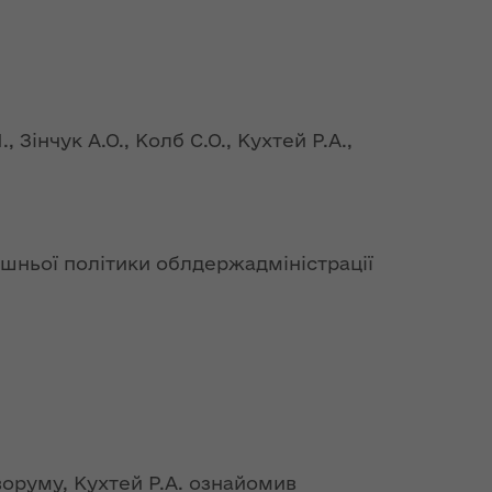
 Зінчук А.О., Колб С.О., Кухтей Р.А.,
ішньої політики облдержадміністрації
воруму, Кухтей Р.А. ознайомив