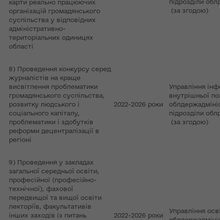
підрозділи обл
карти реально працюючих
(за згодою)
організацій громадянського
суспільства у відповідних
адміністративно-
територіальних одиницях
області
8) Проведення конкурсу серед
журналістів на краще
висвітлення проблематики
Управління інф
громадянського суспільства,
внутрішньої по
розвитку людського і
2022-2026 роки
облдержадмініс
соціального капіталу,
підрозділи обл
проблематики і здобутків
(за згодою)
реформи децентралізації в
регіоні
9) Проведення у закладах
загальної середньої освіти,
професійної (професійно-
технічної), фахової
передвищої та вищої освіти
лекторіїв, факультативів
Управління осві
інших заходів із питань
2022-2026 роки
облдержадмініст