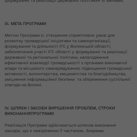
формуванні та реалізації державної політики» зі змінами.
ІІІ. МЕТА ПРОГРАМИ
Метою Програми є: створення сприятливих умов для
розвитку громадської ініціативи та самоорганізації,
формування та діяльності ІГС у Волинській області;
забезпечення участі ІГС області у формуванні та реалізації
державної та регіональної політики, налагодження
ефективної взаємодії громадськості з органами виконавчої
влади та місцевого самоврядування; підвищення громадської
активності, волонтерства, меценатства та благодійництва,
зміцнення інформаційної безпеки та збереження суспільної
злагоди на Волині.
І
V
. ШЛЯХИ І ЗАСОБИ ВИРІШЕННЯ ПРОБЛЕМ
,
СТРОКИ
ВИКОНАННЯПРОГРАМИ
Реалізація Програми здійснюється шляхом виконання
заходів, що є невід’ємною її частиною. Зокрема: