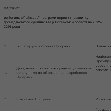
ПАСПОРТ
регіональної цільової програми сприяння розвитку
громадянського суспільства у Волинській області на 20
22
–
202
6
роки
1.
Ініціатор розроблення Програми
Волинськ
Націонал
Президен
вересня 
Дата, номер і назва розпорядчого документа
забезпеч
2.
органу виконавчої влади про розроблення
Програми
3.
Розробник Програми
Управлін
Громадсь