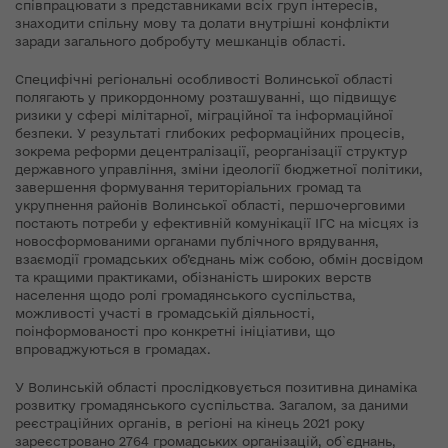
співпрацювати з представниками всіх груп інтересів,
знаходити спільну мову та долати внутрішні конфлікти
заради загального добробуту мешканців області.
Специфічні регіональні особливості Волинської області
полягають у прикордонному розташуванні, що підвищує
ризики у сфері мілітарної, міграційної та інформаційної
безпеки. У результаті глибоких реформаційних процесів,
зокрема реформи децентралізації, реорганізації структур
державного управління, зміни ідеології бюджетної політики,
завершення формування територіальних громад та
укрупнення районів Волинської області, першочерговими
постають потреби у ефективній комунікації ІГС на місцях із
новосформованими органами публічного врядування,
взаємодії громадських об’єднань між собою, обмін досвідом
та кращими практиками, обізнаність широких верств
населення щодо ролі громадянського суспільства,
можливості участі в громадській діяльності,
поінформованості про конкретні ініціативи, що
впроваджуються в громадах.
У Волинській області прослідковується позитивна динаміка
розвитку громадянського суспільства. Загалом, за даними
реєстраційних органів, в регіоні на кінець 2021 року
зареєстровано 2764 громадських організацій, об`єднань,