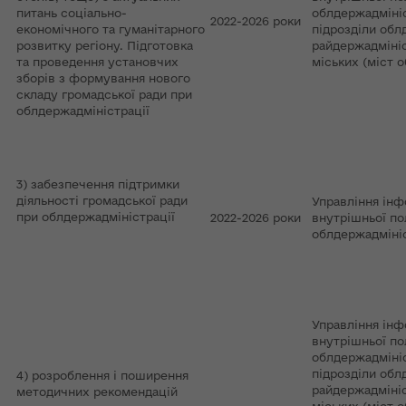
питань соціально-
облдержадмініс
2022-2026 роки
економічного та гуманітарного
підрозділи обл
розвитку регіону. Підготовка
райдержадмініс
та проведення установчих
міських (міст 
зборів з формування нового
складу громадської ради при
облдержадміністрації
3) забезпечення підтримки
діяльності громадської ради
Управління інф
при облдержадміністрації
2022-2026 роки
внутрішньої по
облдержадмініс
Управління інф
внутрішньої по
облдержадмініс
підрозділи обл
4) розроблення і поширення
райдержадмініс
методичних рекомендацій