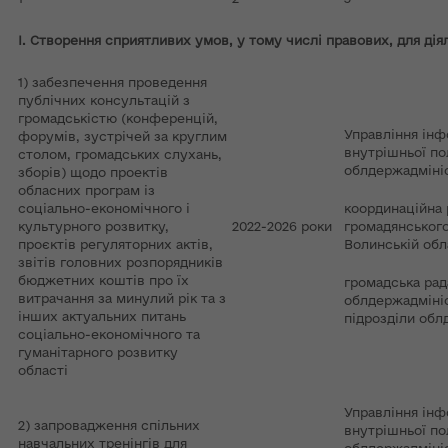
І.
Створення сприятливих умов, у тому числі правових, для діял
1) забезпечення проведення
публічних консультацій з
громадськістю (конференцій,
Управління інф
форумів, зустрічей за круглим
внутрішньої по
столом, громадських слухань,
облдержадмініс
зборів) щодо проектів
обласних програм із
соціально-економічного і
координаційна 
культурного розвитку,
2022-2026 роки
громадянського
проєктів регуляторних актів,
Волинській обл
звітів головних розпорядників
бюджетних коштів про їх
громадська рад
витрачання за минулий рік та з
облдержадмініс
інших актуальних питань
підрозділи обл
соціально-економічного та
гуманітарного розвитку
області
Управління інф
2) запровадження спільних
внутрішньої по
навчальних тренінгів для