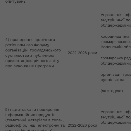
опитувань
Управління інф
внутрішньої по
облдержадмініс
координаційна 
4) проведення щорічного
громадянського
регіонального Форуму
Волинській обл
організацій громадянського
2022-2026 роки
суспільства з публічною
громадська рад
презентацією річного звіту
облдержадмініс
про виконання Програми
організації гр
суспільства
(за згодою)
5) підготовка та поширення
Управління інф
інформаційних продуктів
внутрішньої по
(тематичні матеріали в теле-,
облдержадмініс
радіоефірі, інші електронні та
2022-2026 роки
поліграфічні матеріали) з