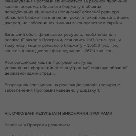
Фінансування Програми здійснюється за рахунок публічних
коштів, зокрема, обласного бюджету в обсягах,
передбачених рішеннями Волинської обласної ради про
обласний бюджет на відповідні роки, а також коштів з інших
джерел, не заборонених чинним законодавством України.
Загальний обсяг фінансових ресурсів, необхідних для
реалізації заходів Програми, становить 2817,0 тис. грн., у
тому числі кошти обласного бюджету – 2550,0 тис. грн,
кошти з інших джерел фінансування – 267,0 тис. грн.
Розпорядником коштів Програми виступає
управління інформаційної та внутрішньої політики обласної
державної адміністрації.
Розрахунок асигнувань на реалізацію заходів (ресурсне
забезпечення Програми) наведено у додатку 1.
V
ІІ.
ОЧІКУВАНІ РЕЗУЛЬТАТИ ВИКОНАННЯ ПРОГРАМИ
Реалізація Програми дозволить: