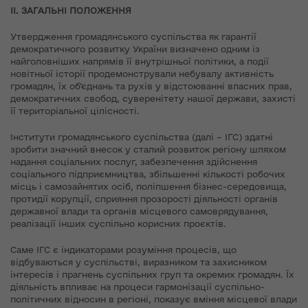
ІІ. ЗАГАЛЬНІ ПОЛОЖЕННЯ
Утвердження громадянського суспільства як гарантії
демократичного розвитку України визначено одним із
найголовніших напрямів її внутрішньої політики, а події
новітньої історії продемонстрували небувалу активність
громадян, їх об’єднань та рухів у відстоюванні власних прав,
демократичних свобод, суверенітету нашої держави, захисті
її територіальної цілісності.
Інститути громадянського суспільства (далі – ІГС) здатні
зробити значний внесок у сталий розвиток регіону шляхом
надання соціальних послуг, забезпечення здійснення
соціального підприємництва, збільшенні кількості робочих
місць і самозайнятих осіб, поліпшення бізнес-середовища,
протидії корупції, сприяння прозорості діяльності органів
державної влади та органів місцевого самоврядування,
реалізації інших суспільно корисних проєктів.
Саме ІГС є індикаторами розуміння процесів, що
відбуваються у суспільстві, виразником та захисником
інтересів і прагнень суспільних груп та окремих громадян. Їх
діяльність впливає на процеси гармонізації суспільно-
політичних відносин в регіоні, показує вміння місцевої влади