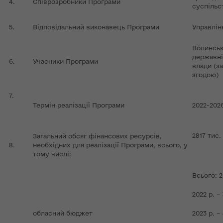
4.
Співрозробники Програми
суспільс
5.
Відповідальний виконавець Програми
Управлін
Волинськ
державні
6.
Учасники Програми
влади (з
згодою)
7.
Термін реалізації Програми
2022-202
2817 тис.
Загальний обсяг фінансових ресурсів,
8.
необхідних для реалізації Програми, всього, у
тому числі:
Всього: 2
2022 р. –
обласний бюджет
2023 р. 