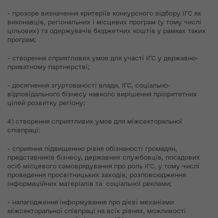
- прозоре визначення критеріїв конкурсного відбору ІГС як
виконавців, регіональних і місцевих програм (у тому числі
цільових) та одержувачів бюджетних коштів у рамках таких
програм;
- створення сприятливих умов для участі ІГС у державно-
приватному партнерстві;
- досягнення згуртованості влади, ІГС, соціально-
відповідального бізнесу навколо вирішення пріоритетних
цілей розвитку регіону;
4) створення сприятливих умов для міжсекторальної
співпраці:
- сприяння підвищенню рівня обізнаності громадян,
представників бізнесу, державних службовців, посадових
осіб місцевого самоврядування про роль ІГС, у тому числі
проведення просвітницьких заходів, розповсюдження
інформаційних матеріалів та соціальної реклами;
- налагодження інформування про дієві механізми
міжсекторальної співпраці на всіх рівнях, можливості