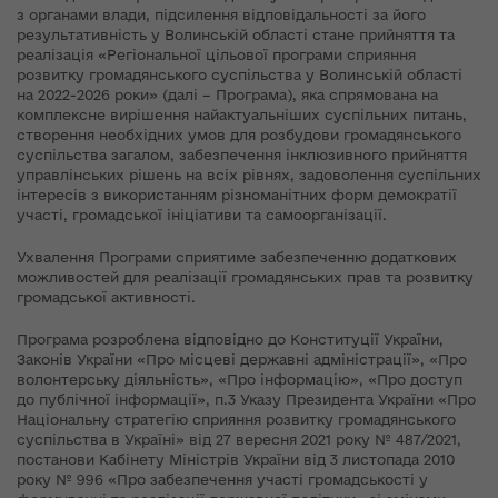
з органами влади, підсилення відповідальності за його
результативність у Волинській області стане прийняття та
реалізація «Регіональної цільової програми сприяння
розвитку громадянського суспільства у Волинській області
на 2022-2026 роки» (далі – Програма), яка спрямована на
комплексне вирішення найактуальніших суспільних питань,
створення необхідних умов для розбудови громадянського
суспільства загалом, забезпечення інклюзивного прийняття
управлінських рішень на всіх рівнях, задоволення суспільних
інтересів з використанням різноманітних форм демократії
участі, громадської ініціативи та самоорганізації.
Ухвалення Програми сприятиме забезпеченню додаткових
можливостей для реалізації громадянських прав та розвитку
громадської активності.
Програма розроблена відповідно до Конституції України,
Законів України «Про місцеві державні адміністрації», «Про
волонтерську діяльність», «Про інформацію», «Про доступ
до публічної інформації», п.3 Указу Президента України «Про
Національну стратегію сприяння розвитку громадянського
суспільства в Україні» від 27 вересня 2021 року № 487/2021,
постанови Кабінету Міністрів України від 3 листопада 2010
року № 996 «Про забезпечення участі громадськості у