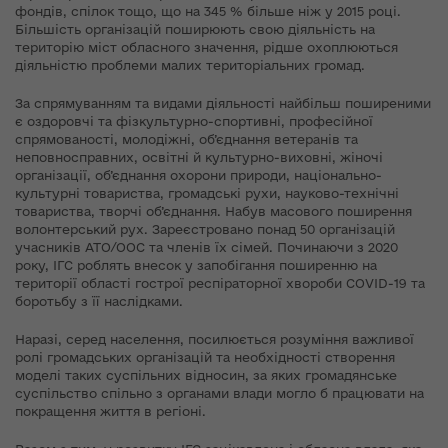
фондів, спілок тощо, що на 345 % більше ніж у 2015 році.
Більшість організацій поширюють свою діяльність на
територію міст обласного значення, рідше охоплюються
діяльністю проблеми малих територіальних громад.
За спрямуванням та видами діяльності найбільш поширеними
є оздоровчі та фізкультурно-спортивні, професійної
спрямованості, молодіжні, об’єднання ветеранів та
неповносправних, освітні й культурно-виховні, жіночі
організації, об’єднання охорони природи, національно-
культурні товариства, громадські рухи, науково-технічні
товариства, творчі об’єднання. Набув масового поширення
волонтерський рух. Зареєстровано понад 50 організацій
учасників АТО/ООС та членів їх сімей. Починаючи з 2020
року, ІГС роблять внесок у запобігання поширенню на
території області гострої респіраторної хвороби COVID-19 та
боротьбу з її наслідками.
Наразі, серед населення, посилюється розуміння важливої
ролі громадських організацій та необхідності створення
моделі таких суспільних відносин, за яких громадянське
суспільство спільно з органами влади могло б працювати на
покращення життя в регіоні.