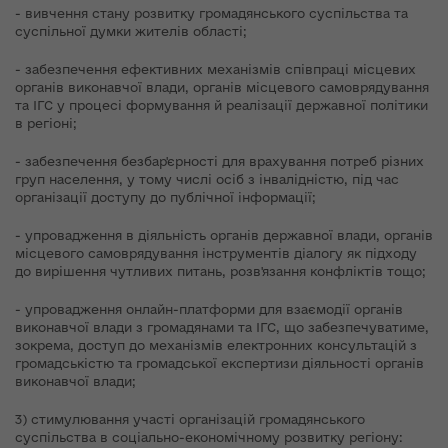
- вивчення стану розвитку громадянського суспільства та
суспільної думки жителів області;
- забезпечення ефективних механізмів співпраці місцевих
органів виконавчої влади, органів місцевого самоврядування
та ІГС у процесі формування й реалізації державної політики
в регіоні;
- забезпечення безбар'єрності для врахування потреб різних
груп населення, у тому числі осіб з інвалідністю, під час
організації доступу до публічної інформації;
- упровадження в діяльність органів державної влади, органів
місцевого самоврядування інструментів діалогу як підходу
до вирішення чутливих питань, розв'язання конфліктів тощо;
- упровадження онлайн-платформи для взаємодії органів
виконавчої влади з громадянами та ІГС, що забезпечуватиме,
зокрема, доступ до механізмів електронних консультацій з
громадськістю та громадської експертизи діяльності органів
виконавчої влади;
3) стимулювання участі організацій громадянського
суспільства в соціально-економічному розвитку регіону: