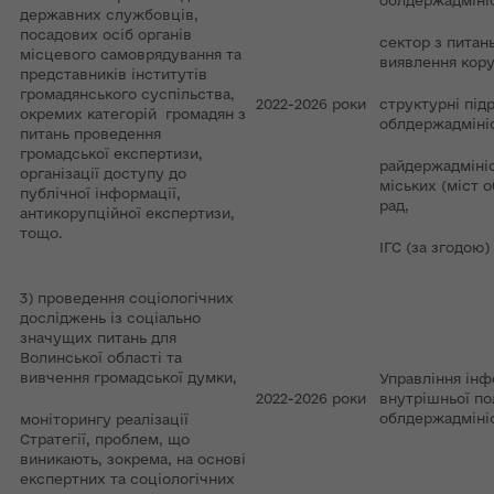
облдержадмініс
державних службовців,
посадових осіб органів
сектор з питань
місцевого самоврядування та
виявлення кору
представників інститутів
громадянського суспільства,
2022-2026 роки
структурні під
окремих категорій громадян з
облдержадмініс
питань проведення
громадської експертизи,
райдержадмініс
організації доступу до
міських (міст 
публічної інформації,
рад,
антикорупційної експертизи,
тощо.
ІГС (за згодою)
3) проведення соціологічних
досліджень із соціально
значущих питань для
Волинської області та
вивчення громадської думки,
Управління інф
2022-2026 роки
внутрішньої по
облдержадмініс
моніторингу реалізації
Стратегії, проблем, що
виникають, зокрема, на основі
експертних та соціологічних