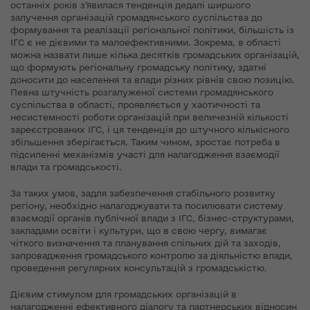
останніх років з’явилася тенденція дедалі ширшого
залучення організацій громадянського суспільства до
формування та реалізації регіональної політики, більшість із
ІГС є не дієвими та малоефективними. Зокрема, в області
можна назвати лише кілька десятків громадських організацій,
що формують регіональну громадську політику, здатні
доносити до населення та влади різних рівнів свою позицію.
Певна штучність розгалуженої системи громадянського
суспільства в області, проявляється у хаотичності та
несистемності роботи організацій при величезній кількості
зареєстрованих ІГС, і ця тенденція до штучного кількісного
збільшення зберігається. Таким чином, зростає потреба в
підсиленні механізмів участі для налагодження взаємодії
влади та громадськості.
За таких умов, задля забезпечення стабільного розвитку
регіону, необхідно налагоджувати та посилювати систему
взаємодії органів публічної влади з ІГС, бізнес-структурами,
закладами освіти і культури, що в свою чергу, вимагає
чіткого визначення та планування спільних дій та заходів,
запровадження громадського контролю за діяльністю влади,
проведення регулярних консультацій з громадськістю.
Дієвим стимулом для громадських організацій в
налагодженні ефективного діалогу та партнерських відносин