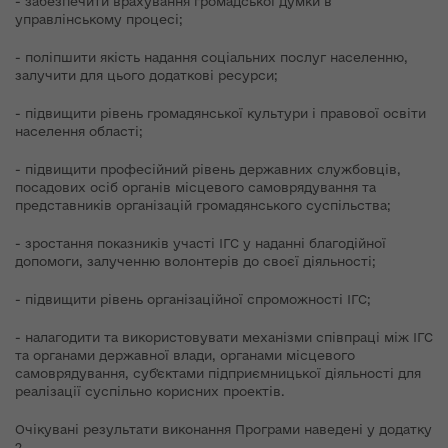
- забезпечити врахування громадської думки в
управлінському процесі;
- поліпшити якість надання соціальних послуг населенню,
залучити для цього додаткові ресурси;
- підвищити рівень громадянської культури і правової освіти
населення області;
- підвищити професійний рівень державних службовців,
посадових осіб органів місцевого самоврядування та
представників організацій громадянського суспільства;
- зростання показників участі ІГС у наданні благодійної
допомоги, залученню волонтерів до своєї діяльності;
- підвищити рівень організаційної спроможності ІГС;
- налагодити та використовувати механізми співпраці між ІГС
та органами державної влади, органами місцевого
самоврядування, суб'єктами підприємницької діяльності для
реалізації суспільно корисних проектів.
Очікувані результати виконання Програми наведені у додатку
2.