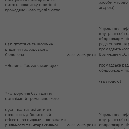
засоби масової 
питань розвитку в регіоні
згодою)
громадянського суспільства
Управління інф
внутрішньої по
облдержадмініс
рада сприяння 
6) підготовка та щорічне
громадянського
видання громадського
Волинській обл
бюлетеня
2022-2026 роки
громадська рад
«Волинь. Громадський рух»
облдержадмініс
(за згодою)
7) створення бази даних
організацій громадянського
суспільства, які активно
Управління інф
працюють у Волинській
внутрішньої по
області, за видами і напрямами
2022-2026 роки
облдержадмініс
діяльності та інтерактивної