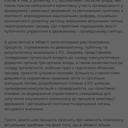
Разом з тим, у розвитку ІГС зацікавлена і обласна влада, яка
також прагне забезпечити ефективну участь громадськості у
формуванні і реалізації державної та регіональної політики, в
контексті впровадження національних реформ, соціально-
економічного розвитку регіону, вирішення актуальних питань
територіальних громад. Що сприятиме підвищенню якості
публічного управління в державному і громадському секторі.
З цією метою в області започатковано ряд позитивних
процесів, спрямованих на демократичну, публічну та
результативну взаємодію з ІГС. Зокрема, представники
громадських організацій входять до складу консультативно-
дорадчих органів при органах влади, а також включаються до
складу оргкомітетів, робочих груп з підготовки обласних
заходів, проєктів цільових програм. Більшість стратегічних
документів нормативно-правових актів із суспільно
значущих питань розробляються спільно з ІГС шляхом
проведення консультацій з громадськістю, що позитивно
впливає на формування сприятливого середовища для
залучення соціального потенціалу до процесів реалізації
державної і регіональної політики та вирішення питань
місцевого значення.
Проте, аналіз цих процесів свідчить про наявність комплексу
актуальних проблем. На фоні того, що в області кілька