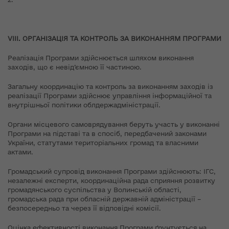
V
ІІІ.
ОРГАНІЗАЦІ
Я ТА КОНТРОЛЬ ЗА ВИКОНАННЯМ
ПРОГРАМИ
Реалізація Програми здійснюється шляхом виконання
заходів, що є невід’ємною її частиною.
Загальну координацію та контроль за виконанням заходів із
реалізації Програми здійснює управління інформаційної та
внутрішньої політики облдержадміністрації.
Органи місцевого самоврядування беруть участь у виконанні
Програми на підставі та в спосіб, передбачений законами
України, статутами територіальних громад та власними
актами.
Громадський супровід виконання Програми здійснюють: ІГС,
незалежні експерти, координаційна рада сприяння розвитку
громадянського суспільства у Волинській області,
громадська рада при обласній державній адміністрації –
безпосередньо та через її відповідні комісії.
Оцінка ефективності виконання Програми ґрунтується на