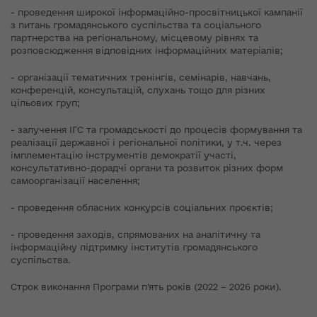
- проведення широкої інформаційно-просвітницької кампанії
з питань громадянського суспільства та соціального
партнерства на регіональному, місцевому рівнях та
розповсюдження відповідних інформаційних матеріалів;
- організації тематичних тренінгів, семінарів, навчань,
конференцій, консультацій, слухань тощо для різних
цільових груп;
- залучення ІГС та громадськості до процесів формування та
реалізації державної і регіональної політики, у т.ч. через
імплементацію інструментів демократії участі,
консультативно-дорадчі органи та розвиток різних форм
самоорганізації населення;
- проведення обласних конкурсів соціальних проєктів;
- проведення заходів, спрямованих на аналітичну та
інформаційну підтримку інститутів громадянського
суспільства.
Строк виконання Програми п’ять років (2022 – 2026 роки).