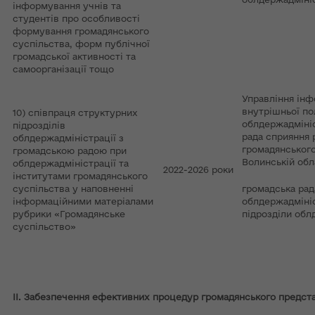
інформування учнів та
студентів про особливості
формування громадянського
суспільства, форм публічної
громадської активності та
самоорганізації тощо
Управління інф
внутрішньої по
10) співпраця структурних
облдержадмініс
підрозділів
рада сприяння 
облдержадміністрації з
громадянського
громадською радою при
Волинській обл
облдержадміністрації та
2022-2026 роки
інститутами громадянського
суспільства у наповненні
громадська рад
інформаційними матеріалами
облдержадмініс
рубрики «Громадянське
підрозділи обл
суспільство»
ІІ. Забезпечення ефективних процедур громадянського предс