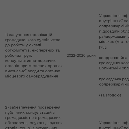
Управління інф
внутрішньої по
облдержадмініс
підрозділи обл
1) залучення організацій
райдержадмініс
громадянського суспільства
міських (міст 
до роботи у складі
рад,
оргкомітетів, експертних та
робочих груп,
2022-2026 роки
координаційна 
консультативно-дорадчих
громадянського
органів при місцевих органах
Волинській обл
виконавчої влади та органах
місцевого самоврядування
громадська рад
облдержадмініс
(за згодою)
2) забезпечення проведення
публічних консультацій з
громадськістю (громадських
обговорень, слухань, круглих
Управління інф
столів, тощо) з актуальних
внутрішньої по