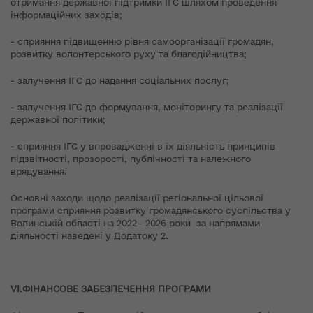
отримання державної підтримки ІГС шляхом проведення
інформаційних заходів;
- сприяння підвищенню рівня самоорганізації громадян,
розвитку волонтерського руху та благодійництва;
- залучення ІГС до надання соціальних послуг;
- залучення ІГС до формування, моніторингу та реалізації
державної політики;
- сприяння ІГС у впровадженні в їх діяльність принципів
підзвітності, прозорості, публічності та належного
врядування.
Основні заходи щодо реалізації регіональної цільової
програми сприяння розвитку громадянського суспільства у
Волинській області на 2022– 2026 роки за напрямами
діяльності наведені у Додатоку 2.
V
І
.ФІНАНСОВЕ ЗАБЕЗПЕЧЕННЯ ПРОГРАМИ