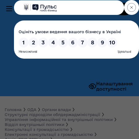
Пошук
Волинська обласна
державна адміністрація
Налаштування
доступності
Головна
ОДА
Органи влади
Структурні підрозділи облдержадміністрації
Управління інформаційної та внутрішньої політики
Відділ внутрішньої політики
Консультації з громадськістю
Електронні консультації з громадськістю