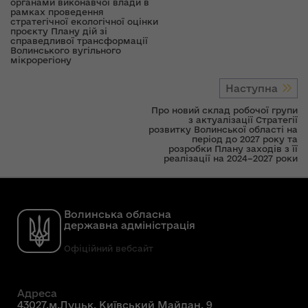
органами виконавчої влади в
рамках проведення
стратегічної екологічної оцінки
проєкту Плану дій зі
справедливої трансформації
Волинського вугільного
мікрорегіону
Наступна
Про новий склад робочої групи
з актуалізації Стратегії
розвитку Волинської області на
період до 2027 року та
розробки Плану заходів з її
реалізації на 2024–2027 роки
Волинська обласна
державна адміністрація
Офіційний вебсайт
Адреса
43027,м.Луцьк, Київський Майдан, 9