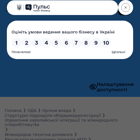
Пошук
Волинська обласна
державна адміністрація
Налаштування
доступності
Головна
ОДА
Органи влади
Структурні підрозділи облдержадміністрації
Управління європейської інтеграції та міжнародного
співробітництва
Міжнародна технічна допомога
Результати моніторингу проєктів МТД