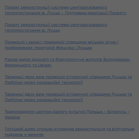
Проєкт реконструкції системи централізованого
теплопостачання м. Луцьк – Підтримка реалізації Проєкту
Проєкт реконструкції системи централізованого
теплопостачання м. Луцьк
Промоція і захист природної спадщини міських річок і
прибережних територій Жешува і Луцька
Разом задля здоров’я та благополуччя жителів Володимира-
Волинського та Цвікау
Таємниці двох веж промоція історичної спадщини Луцька та
Любліна через інноваційні технології
Таємниці двох веж промоція історичної спадщини Луцька та
Любліна через інноваційні технології
Транскордонні центри діалогу культур Польща – Білорусь –
Україна
Готський шлях спільна історична реконструкція та віртуальна
подорож у минуле