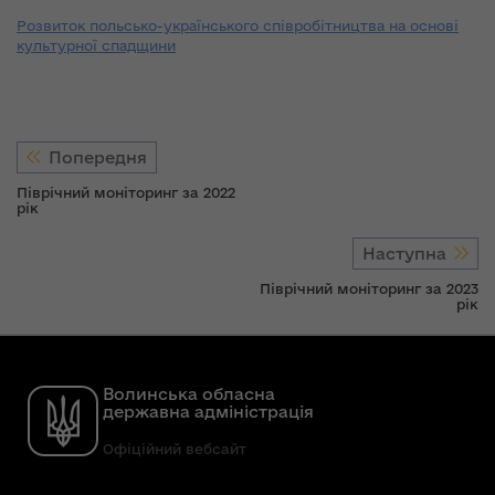
Розвиток польсько-українського співробітництва на основі
культурної спадщини
Попередня
Піврічний моніторинг за 2022
рік
Наступна
Піврічний моніторинг за 2023
рік
Волинська обласна
державна адміністрація
Офіційний вебсайт