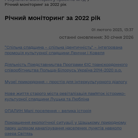
Річний моніторинг за 2022 рік
Річний моніторинг за 2022 рік
01 лютого 2023,
13:37
останні оновлення: 30 січня 2026
“Спільна спадщина – спільна ідентичність” – інтегрована
промоція культурної спадщини Ленчни і Ковеля
Діяльність Представництва Програми ЄІС транскордонного
співробітництва Польща-Білорусь Україна 2014-2020 р.р.
Музеї прикордоння – простір для інтеркультурного діалогу
Нове життя старого міста ревіталізація пам'яток історико-
культурної спадщини Луцька та Любліна
ОПАЛИН Малі поселення – велика історія
Покращення екологічної ситуації у Шацькому природному
парку шляхом каналізування населених пунктів навколо
озера Світязь