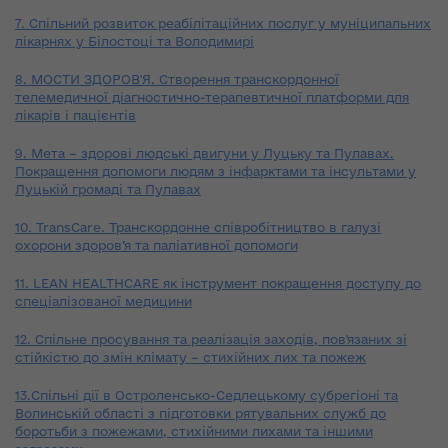
7. Спільний розвиток реабілітаційних послуг у муніципальних
лікарнях у Білостоці та Володимирі
8. МОСТИ ЗДОРОВ'Я. Створення транскордонної
телемедичної діагностично-терапевтичної платформи для
лікарів і пацієнтів
9. Мета – здорові людські двигуни у Луцьку та Пулавах.
Покращення допомоги людям з інфарктами та інсультами у
Луцькій громаді та Пулавах
10. TransCare. Транскордонне співробітництво в галузі
охорони здоров’я та паліативної допомоги
11. LEAN HEALTHCARE як інструмент покращення доступу до
спеціалізованої медицини
12. Спільне просування та реалізація заходів, пов'язаних зі
стійкістю до змін клімату – стихійних лих та пожеж
13.Спільні дії в Остроленсько-Седлецькому субрегіоні та
Волинській області з підготовки рятувальних служб до
боротьби з пожежами, стихійними лихами та іншими