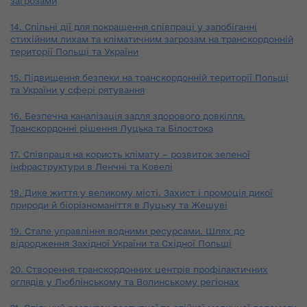
загрозами
14. Спільні дії для покращення співпраці у запобіганні
стихійним лихам та кліматичним загрозам на транскордонній
території Польщі та України
15. Підвищення безпеки на транскордонній території Польщі
та України у сфері рятування
16. Безпечна каналізація задля здорового довкілля.
Транскордонні рішення Луцька та Білостока
17. Співпраця на користь клімату – розвиток зеленої
інфраструктури в Ленчні та Ковелі
18. Дике життя у великому місті. Захист і промоція дикої
природи й біорізноманіття в Луцьку та Жешуві
19. Cтале управління водними ресурсами. Шлях до
відродження Західної України та Східної Польщі
20. Створення транскордонних центрів профілактичних
оглядів у Люблінському та Волинському регіонах