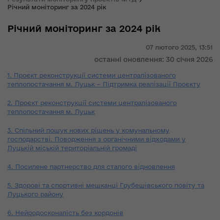
Річний моніторинг за 2024 рік
Річний моніторинг за 2024 рік
07 лютого 2025,
13:51
останні оновлення: 30 січня 2026
1. Проєкт реконструкції системи централізованого
теплопостачання м. Луцьк – Підтримка реалізації Проєкту
2. Проєкт реконструкції системи централізованого
теплопостачання м. Луцьк
3. Спільний пошук нових рішень у комунальному
господарстві. Поводження з органічними відходами у
Луцькій міській територіальній громаді
4. Посилене партнерство для сталого відновлення
5. Здорові та спортивні мешканці Грубешівського повіту та
Луцького району
6. Нейродосконалість без кордонів