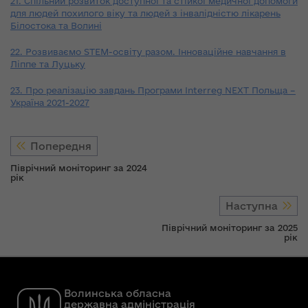
21. Спільний розвиток доступної та стійкої медичної допомоги
для людей похилого віку та людей з інвалідністю лікарень
Білостока та Волині
22. Розвиваємо STEM-освіту разом. Інноваційне навчання в
Ліппе та Луцьку
23. Про реалізацію завдань Програми Interreg NEXT Польща –
Україна 2021-2027
Попередня
Піврічний моніторинг за 2024
рік
Наступна
Піврічний моніторинг за 2025
рік
Волинська обласна
державна адміністрація