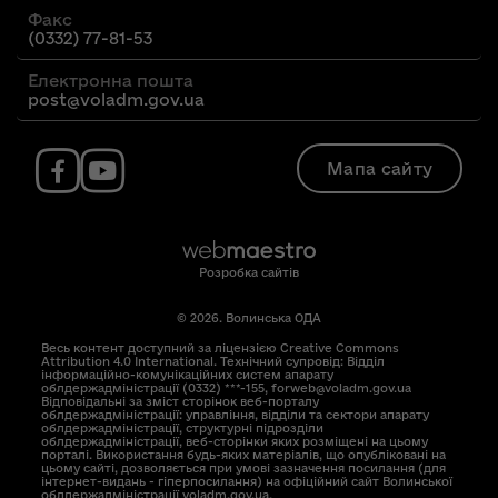
Факс
(0332) 77-81-53
Електронна пошта
post@voladm.gov.ua
Мапа сайту
Розробка сайтів
© 2026. Волинська ОДА
Весь контент доступний за ліцензією Creative Commons
Attribution 4.0 International. Технічний супровід: Відділ
інформаційно-комунікаційних систем апарату
облдержадміністрації (0332) ***-155, forweb@voladm.gov.ua
Відповідальні за зміст сторінок веб-порталу
облдержадміністрації: управління, відділи та сектори апарату
облдержадміністрації, структурні підрозділи
облдержадміністрації, веб-сторінки яких розміщені на цьому
порталі. Використання будь-яких матеріалів, що опубліковані на
цьому сайті, дозволяється при умові зазначення посилання (для
інтернет-видань - гіперпосилання) на офіційний сайт Волинської
облдержадміністрації voladm.gov.ua.