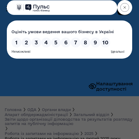
Пошук
Волинська обласна
державна адміністрація
Налаштування
доступності
Головна
ОДА
Органи влади
Апарат облдержадміністрації
Загальний відділ
Звіти щодо організації діловодства та результатів розгляду
запитів на публічну інформацію
Робота із запитами на інформацію
2025
Робота із запитами на інформацію за лютий 2025 року