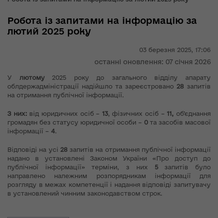
Робота із запитами на інформацію за
лютий 2025 року
03 березня 2025,
17:06
останні оновлення: 07 січня 2026
У
лютому
2025 року до загального відділу апарату
облдержадміністрації надійшло та зареєстровано
28
запитів
на отримання публічної інформації.
З них:
від юридичних осіб –
13
, фізичних осіб –
11,
об’єднання
громадян без статусу юридичної особи –
0
та засобів масової
інформації –
4
.
Відповіді на усі
28
запитів на отримання публічної інформації
надано в установлені Законом України «Про доступ до
публічної інформації» терміни, з них
5
запитів було
направлено належним розпорядникам інформації для
розгляду в межах компетенції і надання відповіді запитувачу
в установлений чинним законодавством строк.