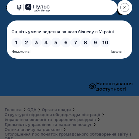
Пошук
Волинська обласна
державна адміністрація
Налаштування
доступності
Головна
ОДА
Органи влади
Структурні підрозділи облдержадміністрації
Управління екології та природних ресурсів
Діяльність управління та надання послуг
Оцінка впливу на довкілля
Оголошення про початок громадського обговорення звіту з
ОВД