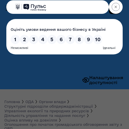
Пошук
Волинська обласна
державна адміністрація
Налаштування
доступності
Головна
ОДА
Органи влади
Структурні підрозділи облдержадміністрації
Управління екології та природних ресурсів
Діяльність управління та надання послуг
Оцінка впливу на довкілля
Оголошення про початок громадського обговорення звіту з
ОВД