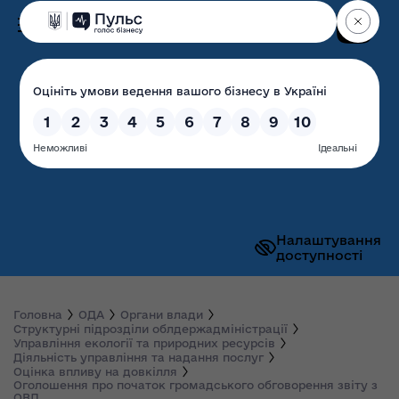
Пошук
Волинська обласна
державна адміністрація
Налаштування
доступності
Головна
ОДА
Органи влади
Структурні підрозділи облдержадміністрації
Управління екології та природних ресурсів
Діяльність управління та надання послуг
Оцінка впливу на довкілля
Оголошення про початок громадського обговорення звіту з
ОВД