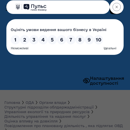
Пошук
Волинська обласна
державна адміністрація
Налаштування
доступності
Головна
ОДА
Органи влади
Структурні підрозділи облдержадміністрації
Управління екології та природних ресурсів
Діяльність управління та надання послуг
Оцінка впливу на довкілля
Повідомлення про плановану діяльність , яка підлягає ОВД