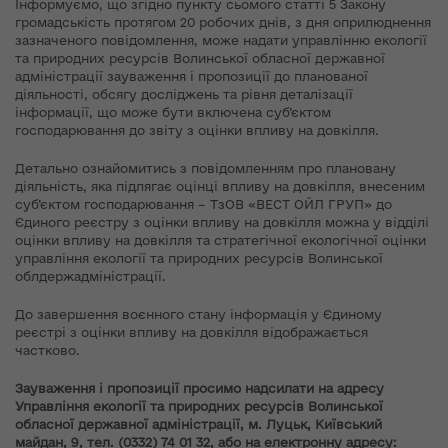
Інформуємо, що згідно пункту сьомого статті 5 Закону
громадськість протягом 20 робочих днів, з дня оприлюднення
зазначеного повідомлення, може надати управлінню екології
та природних ресурсів Волинської обласної державної
адміністрації зауваження і пропозиції до планованої
діяльності, обсягу досліджень та рівня деталізації
інформації, що може бути включена суб’єктом
господарювання до звіту з оцінки впливу на довкілля.
Детально ознайомитись з повідомленням про плановану
діяльність, яка підлягає оцінці впливу на довкілля, внесеним
суб’єктом господарювання – ТзОВ «ВЕСТ ОЙЛ ГРУП» до
Єдиного реєстру з оцінки впливу на довкілля можна у відділі
оцінки впливу на довкілля та стратегічної екологічної оцінки
управління екології та природних ресурсів Волинської
облдержадміністрації.
До завершення воєнного стану інформація у Єдиному
реєстрі з оцінки впливу на довкілля відображається
частково.
Зауваження і пропозиції просимо надсилати на адресу
Управління екології та природних ресурсів Волинської
обласної державної адміністрації, м. Луцьк, Київський
майдан, 9, тел. (0332) 74 01 32, або на електронну адресу: