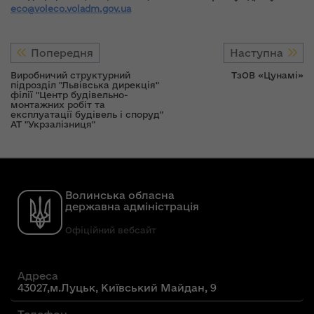
eco@voleco.voladm.gov.ua
Попередня
Наступна
Виробничий структурний
ТзОВ «Цунамі»
підрозділ "Львівська дирекція"
філії "Центр будівельно-
монтажних робіт та
експлуатації будівель і споруд"
АТ "Укрзалізниця"
Волинська обласна
державна адміністрація
Офіційний вебсайт
Адреса
43027,м.Луцьк, Київський Майдан, 9