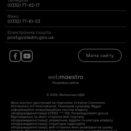
Телефон
(0332) 77-82-17
Факс
(0332) 77-81-53
Електронна пошта
post@voladm.gov.ua
Мапа сайту
Розробка сайтів
© 2026. Волинська ОДА
Весь контент доступний за ліцензією Creative Commons
Attribution 4.0 International. Технічний супровід: Відділ
інформаційно-комунікаційних систем апарату
облдержадміністрації (0332) ***-155, forweb@voladm.gov.ua
Відповідальні за зміст сторінок веб-порталу
облдержадміністрації: управління, відділи та сектори апарату
облдержадміністрації, структурні підрозділи
облдержадміністрації, веб-сторінки яких розміщені на цьому
порталі. Використання будь-яких матеріалів, що опубліковані на