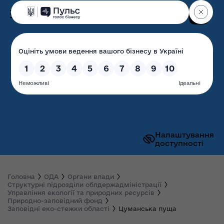
Пошук
Волинська обласна
державна адміністрація
Налаштування
доступності
Головна
ОДА
Органи влади
Структурні підрозділи облдержадміністрації
Управління екології та природних ресурсів
Природно-заповідний фонд
Заповідні еко-стежки області
Цуманська пуща