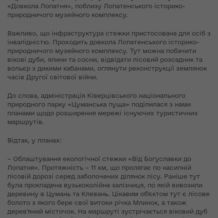
«Довкола Лопатня», поблизу Лопатенського історико-
природничого музейного комплексу.
Важливо, що інфраструктура стежки пристосована для осіб з
інвалідністю. Проходить довкола Лопатенського історико-
природничого музейного комплексу. Тут можна побачити
вікові дуби, ялини та сосни, відвідати лісовий розсадник та
вольєр з дикими кабанами, оглянути реконструкції землянок
часів Другої світової війни.
До слова, адміністрація Ківерцівського національного
природного парку «Цуманська пуща» поділилася з нами
планами щодо розширення мережі існуючих туристичних
маршрутів.
Відтак, у планах:
– Облаштування екологічної стежки «Від Богуславки до
Лопатня». Протяжність – 11 км, що пролягає по насипній
лісовій дорозі серед заболочених ділянок лісу. Раніше тут
була прокладена вузькоколійна залізниця, по якій вивозили
деревину в Цумань та Клевань. Цікавим об’єктом тут є лісове
болото з якого бере свої витоки річка Млинок, а також
дерев’яний місточок. На маршруті зустрічається віковий дуб