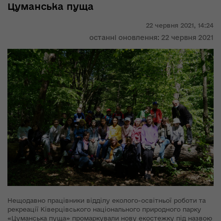
Цуманська пуща
22 червня 2021,
14:24
останні оновлення: 22 червня 2021
Нещодавно працівники відділу еколого-освітньої роботи та
рекреації Ківерцівського національного природного парку
«Цуманська пуща» промаркували нову екостежку під назвою