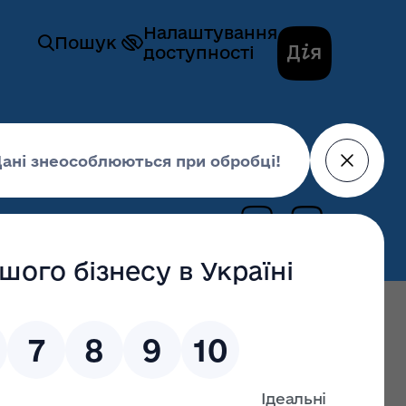
Налаштування
Пошук
доступності
ційної та внутрішньої політики
істю
Архів, 2018-2021 роки
тю, 2018