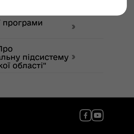
ї програми
Про
альну підсистему
ої області"