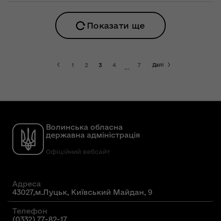
Показати ще
1
2
3
4
7
Далі
...
Волинська обласна
державна адміністрація
Офіційний вебсайт
Адреса
43027,м.Луцьк, Київський Майдан, 9
Телефон
(0332) 77-82-17