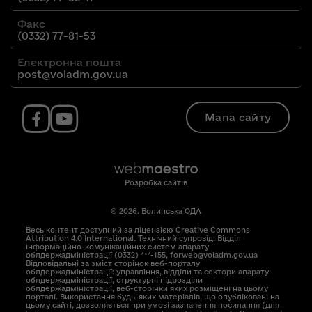
Факс
(0332) 77-81-53
Електронна пошта
post@voladm.gov.ua
Мапа сайту
Розробка сайтів
© 2026. Волинська ОДА
Весь контент доступний за ліцензією Creative Commons
Attribution 4.0 International. Технічний супровід: Відділ
інформаційно-комунікаційних систем апарату
облдержадміністрації (0332) ***-155, forweb@voladm.gov.ua
Відповідальні за зміст сторінок веб-порталу
облдержадміністрації: управління, відділи та сектори апарату
облдержадміністрації, структурні підрозділи
облдержадміністрації, веб-сторінки яких розміщені на цьому
порталі. Використання будь-яких матеріалів, що опубліковані на
цьому сайті, дозволяється при умові зазначення посилання (для