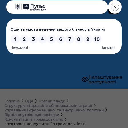
Пошук
Волинська обласна
державна адміністрація
Налаштування
доступності
Головна
ОДА
Органи влади
Структурні підрозділи облдержадміністрації
Управління інформаційної та внутрішньої політики
Відділ внутрішньої політики
Консультації з громадськістю
Електронні консультації з громадськістю