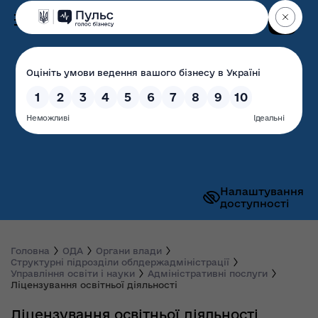
Пошук
Волинська обласна
державна адміністрація
Налаштування
доступності
Головна
ОДА
Органи влади
Структурні підрозділи облдержадміністрації
Управління освіти і науки
Адміністративні послуги
Ліцензування освітньої діяльності
Ліцензування освітньої діяльності