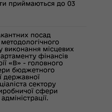
нти приймаються до 03
акантних посад
у методологічного
зу виконання місцевих
партаменту фінансів
рії «В» - головного
сфери бюджетного
ї державної
еціаліста сектору
виробничої сфери
адміністрації.