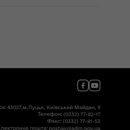
са
43027,м.Луцьк, Київський Майдан, 9
Телефон
(0332) 77-82-17
Факс
(0332) 77-81-53
Електронна пошта
post@voladm.gov.ua