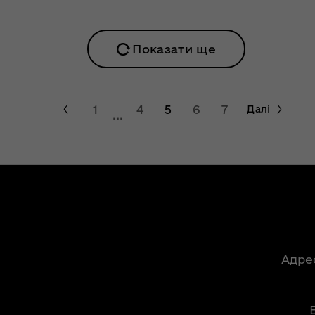
ьну
пізніше, однак
 єдиної
очікують хороший
збір урожаю
Показати ще
НЕФОРМАТ:
інтерв’ю із
головою ОДА
1
4
5
6
7
Далі
...
ення
Юрієм
опада
Погуляйком для
№ 758
«InsiderMedia».
ВІДЕО
лення
Волинь готова до
ня
опалювального
сезону на 100% –
за
заступник
ної
Адре
начальника
управління
світи,
житлово-
кову"
комунального