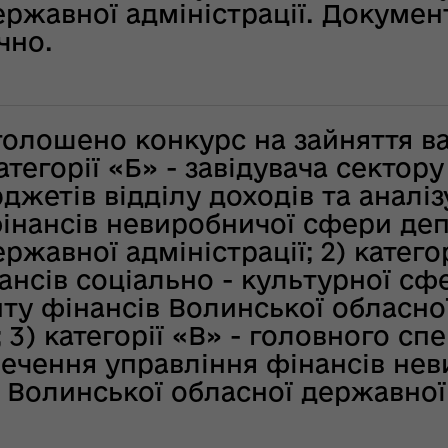
ння
Чуліпою для
ержавної адміністрації. Докуме
ергії"
«InsiderMedia».
чно.
ВІДЕО
ення
ня 2018
Інтерв’ю
 "Про
заступниці голови
оголошено конкурс на зайняття в
лення
ОДА Вікторії
Левчук для ІА
атегорії «Б» - завідувача сектор
а,
«Конкурент»
жетів відділу доходів та аналі
ування
інансів невиробничої сфери де
ння
Вікторія Левчук
ржавної адміністрації; 2) катего
ергії"
про плани на
нансів соціально - культурної 
посаді заступниці
ення
голови ОДА в
ту фінансів Волинської обласно
ня 2018
ефірі телеканалу
; 3) категорії «В» - головного сп
 "Про
«Громадське
ечення управління фінансів не
видачі
інтерактивне
Волинської обласної державної 
телебачення»
ування
ння
НЕФОРМАТ: