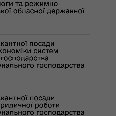
моги та режимно-
ької обласної державної
акантної посади
економіки систем
 господарства
унального господарства
акантної посади
юридичної роботи
унального господарства