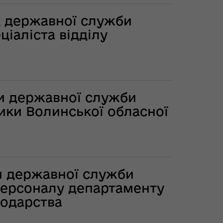
д державної служби
ціаліста відділу
ди державної служби
тики Волинської обласної
и державної служби
ь персоналу департаменту
подарства