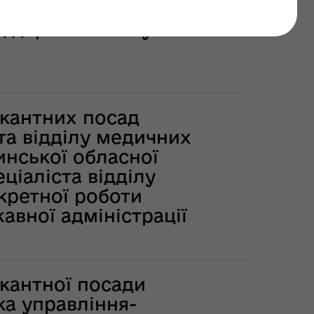
ад державної служби
акантних посад
ста відділу медичних
инської обласної
еціаліста відділу
кретної роботи
авної адміністрації
акантної посади
ка управління-