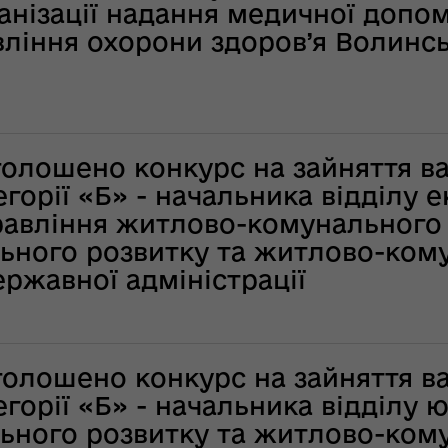
ї
ганізації надання медичної допо
ення
ня 2018
Новий
вління охорони здоров’я Волинс
них
 "Про
адміністративно-
у
територіальний
устрій Волині: які
функції мають
новостворені
ення
ння»
оголошено конкурс на зайняття в
районні державні
сня
адміністрації
горії «Б» - начальника відділу 
№ 608
равління житлово-комунального
ітарну
9 червня в області
ьного розвитку та житлово-ком
стартувала літня
ржавної адміністрації
оздоровча
ення
кампанія для дітей
ня 2018
 "Про
лення
НЕФОРМАТ:
оголошено конкурс на зайняття в
інтерв’ю із
горії «Б» - начальника відділу 
а,
заступником
ування
голови ОДА Ігорем
ьного розвитку та житлово-ком