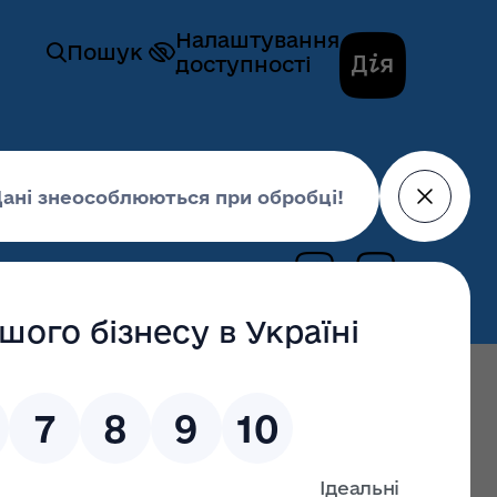
Налаштування
Пошук
доступності
ення конкурсу