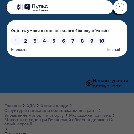
Пошук
Волинська обласна
державна адміністрація
Налаштування
доступності
Головна
ОДА
Органи влади
Структурні підрозділи облдержадміністрації
Управління молоді та спорту
Молодіжна політика
Молодіжна рада при Волинській обласній державній
адміністрації
Протоколи