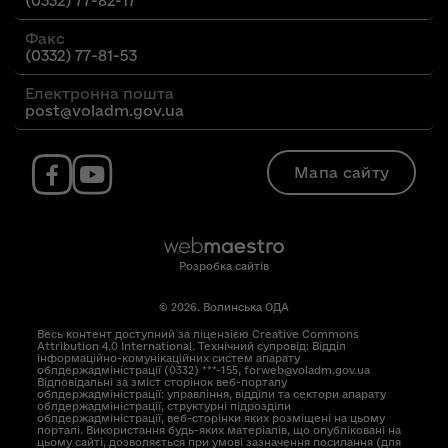
(0332) 77-82-17
Факс
(0332) 77-81-53
Електронна пошта
post@voladm.gov.ua
Мапа сайту
Розробка сайтів
© 2026. Волинська ОДА
Весь контент доступний за ліцензією Creative Commons
Attribution 4.0 International. Технічний супровід: Відділ
інформаційно-комунікаційних систем апарату
облдержадміністрації (0332) ***-155, forweb@voladm.gov.ua
Відповідальні за зміст сторінок веб-порталу
облдержадміністрації: управління, відділи та сектори апарату
облдержадміністрації, структурні підрозділи
облдержадміністрації, веб-сторінки яких розміщені на цьому
порталі. Використання будь-яких матеріалів, що опубліковані на
цьому сайті, дозволяється при умові зазначення посилання (для