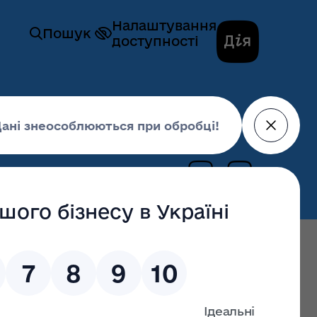
Налаштування
Пошук
доступності
мога