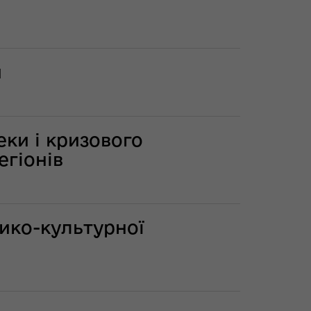
и
еки і кризового
егіонів
рико-культурної