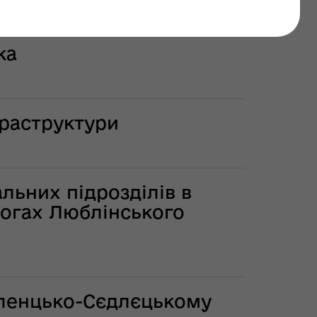
ка
раструктури
льних підрозділів в
рогах Люблінського
оленцько-Сєдлєцькому