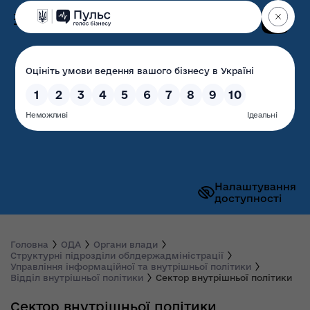
Пошук
Волинська обласна
державна адміністрація
Налаштування
доступності
Головна
ОДА
Органи влади
Структурні підрозділи облдержадміністрації
Управління інформаційної та внутрішньої політики
Відділ внутрішньої політики
Сектор внутрішньої політики
Сектор внутрішньої політики