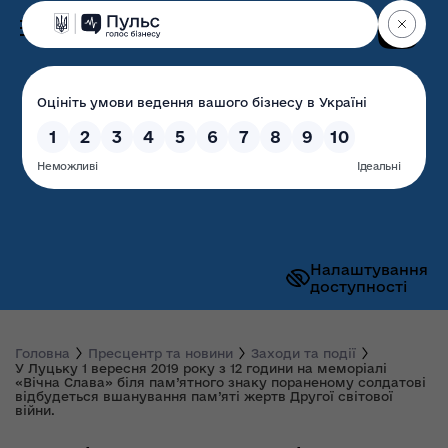
Пошук
Волинська обласна
державна адміністрація
Налаштування
доступності
Головна
Пресцентр та новини
Заходи та події
У Луцьку 1 вересня 2019 року з 12 години на меморіалі
«Вічна Слава» біля пам’ятного знаку пораненому солдатові
відбудеться вшанування пам’яті жертв Другої світової
війни.