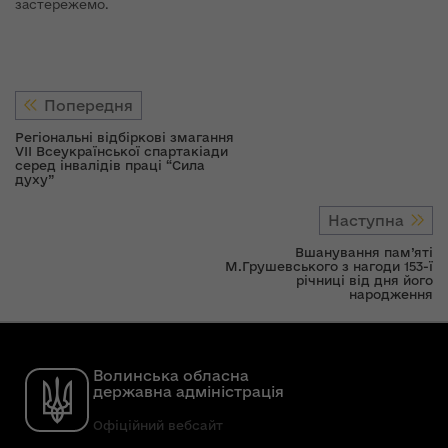
застережемо.
Попередня
Регіональні відбіркові змагання
VІI Всеукраїнської спартакіади
серед інвалідів праці “Сила
духу”
Наступна
Вшанування пам’яті
М.Грушевського з нагоди 153-ї
річниці від дня його
народження
Волинська обласна
державна адміністрація
Офіційний вебсайт