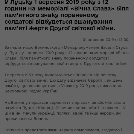
У Луцьку 1 вересня 2019 року з 12
години на меморіалі «Вічна Слава» біля
пам’ятного знаку пораненому
солдатові відбудеться вшанування
пам’яті жертв Другої світової війни.
01 вересня 2019 о 12:00,
За ініціативою Волинського «Меморіалу» імені Василя Стуса
у Луцьку 1 вересня 2019 року з 12 години на меморіалі «Вічна
Слава» біля пам’ятного знаку пораненому солдатові
відбудеться вшанування пам’яті жертв Другої світової війни.
1 вересня 1939 року виповнюються 80 років від початку
Другої світової війни. Цю дату відзначає Європа і, як День
пам’яті, що вшановується в Україні у 2019 році, визначено і
Верховною Радою України.
На Волині у перші дні вересня гітлерівські авіабомби впали
на міста Луцьк і Ківерці. З’явилися перші вбиті і поранені. У
цій війні гинули українці, поляки, євреї та інші народи, які
проживали на Волині.
Спільно з предстоятелями церков помолимося, згадаємо і