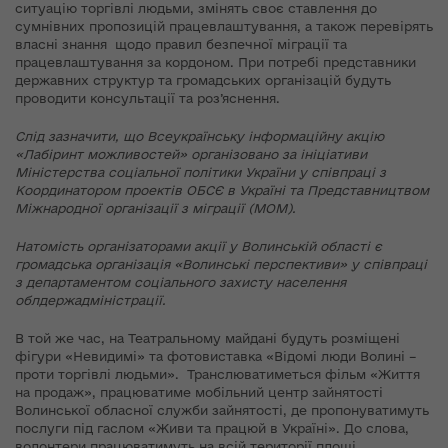
ситуацію торгівлі людьми, змінять своє ставлення до
сумнівних пропозицій працевлаштування, а також перевірять
власні знання щодо правил безпечної міграції та
працевлаштування за кордоном. При потребі представники
державних структур та громадських організацій будуть
проводити консультації та роз’яснення.
Слід зазначити, що Всеукраїнську інформаційну акцію
«Лабіринт можливостей» організовано за ініціативи
Міністерства соціальної політики України у співпраці з
Координатором проектів ОБСЄ в Україні та Представництвом
Міжнародної організації з міграції (МОМ).
Натомість організаторами акції у Волинській області є
громадська організація «Волинські перспективи» у співпраці
з департаментом соціального захисту населення
облдержадміністрації.
В той же час, на Театральному майдані будуть розміщені
фігури «Невидимі» та фотовиставка «Відомі люди Волині –
проти торгівлі людьми». Транслюватиметься фільм «Життя
на продаж», працюватиме мобільний центр зайнятості
Волинської обласної служби зайнятості, де пропонуватимуть
послуги під гаслом «Живи та працюй в Україні». До слова,
волонтери працюватимуть на всій території площі,