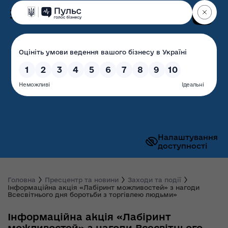
Пошук
Волинська обласна
державна адміністрація
Налаштування
доступності
Головна
Пресцентр та новини
Заходи та події
Інформаційна акція «Лабіринт можливостей» з нагоди
Всесвітнього дня боротьби з торгівлею людьми»
Інформаційна акція «Лабіринт