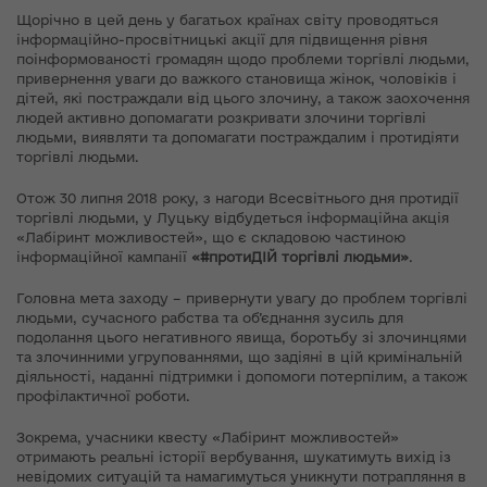
Щорічно в цей день у багатьох країнах світу проводяться
інформаційно-просвітницькі акції для підвищення рівня
поінформованості громадян щодо проблеми торгівлі людьми,
привернення уваги до важкого становища жінок, чоловіків і
дітей, які постраждали від цього злочину, а також заохочення
людей активно допомагати розкривати злочини торгівлі
людьми, виявляти та допомагати постраждалим і протидіяти
торгівлі людьми.
Отож 30 липня 2018 року, з нагоди Всесвітнього дня протидії
торгівлі людьми, у Луцьку відбудеться інформаційна акція
«Лабіринт можливостей», що є складовою частиною
інформаційної кампанії
«#протиДІЙ торгівлі людьми»
.
Головна мета заходу – привернути увагу до проблем торгівлі
людьми, сучасного рабства та об’єднання зусиль для
подолання цього негативного явища, боротьбу зі злочинцями
та злочинними угрупованнями, що задіяні в цій кримінальній
діяльності, наданні підтримки і допомоги потерпілим, а також
профілактичної роботи.
Зокрема, учасники квесту «Лабіринт можливостей»
отримають реальні історії вербування, шукатимуть вихід із
невідомих ситуацій та намагимуться уникнути потрапляння в