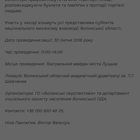
розповсюджуючи буклети та пам’ятки з протидії торгівлі
людьми.
Участь у заході візьмуть усі представники суб’єктів
національного механізму взаємодії Волинської області.
Дата проведення
а
кції: 30 липня 2018 року
Час проведення: 11:00-1
4
:00
Місце проведення: Театральн
ий майдан
міста Луцька
Локація: Волинський обласний академічний драмтеатр ім. Т.Г.
Шевченка
Організатори: ГО
«
Волинські перспективи
»
та
д
епартамент
соціального захисту населення Волинської ОДА.
Контакти: +38 050 690 48 29,
Ніна Пахом’юк, Віктор Вальчук.