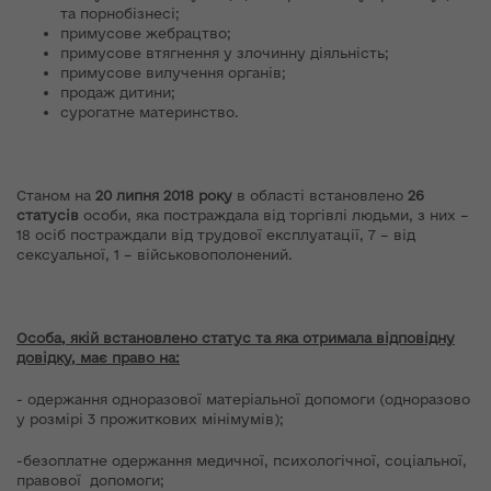
та порнобізнесі;
примусове жебрацтво;
примусове втягнення у злочинну діяльність;
примусове вилучення органів;
продаж дитини;
сурогатне материнство.
Станом на
20 липня 2018 року
в області встановлено
26
статусів
особи, яка постраждала від торгівлі людьми, з них –
18 осіб постраждали від трудової експлуатації, 7 – від
сексуальної, 1 – військовополонений.
Особа, якій встановлено статус та яка отримала відповідну
довідку, має право на:
- одержання одноразової матеріальної допомоги (одноразово
у розмірі 3 прожиткових мінімумів);
-безоплатне одержання медичної, психологічної, соціальної,
правової допомоги;