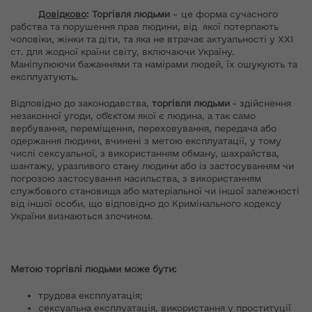
Довідково
:
Торгівля людьми
– це форма сучасного
рабства та порушення прав людини, від якої потерпають
чоловіки, жінки та діти, та яка не втрачає актуальності у ХХІ
ст. для жодної країни світу, включаючи Україну.
Маніпулюючи бажаннями та намірами людей, їх ошукують та
експлуатують.
Відповідно до законодавства,
торгівля людьми
- здійснення
незаконної угоди, об'єктом якої є людина, а так само
вербування, переміщення, переховування, передача або
одержання людини, вчинені з метою експлуатації, у тому
числі сексуальної, з використанням обману, шахрайства,
шантажу, уразливого стану людини або із застосуванням чи
погрозою застосування насильства, з використанням
службового становища або матеріальної чи іншої залежності
від іншої особи, що відповідно до Кримінального кодексу
України визнаються злочином.
Метою торгівлі людьми може бути:
трудова експлуатація;
сексуальна експлуатація, використання у проституції