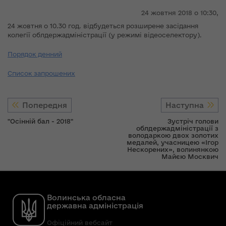
24 жовтня 2018 о 10:30,
24 жовтня о 10.30 год. відбудеться розширене засідання
колегії облдержадміністрації (у режимі відеоселектору).
Порядок денний
Список запрошених
Попередня
Наступна
"Осінній бал - 2018"
Зустріч голови
облдержадміністрації з
володаркою двох золотих
медалей, учасницею «Ігор
Нескорених», волинянкою
Майєю Москвич
Волинська обласна
державна адміністрація
Офіційний вебсайт