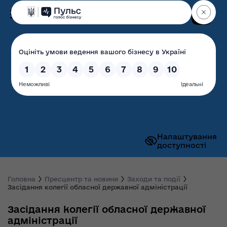
Пошук
Волинська обласна
державна адміністрація
Налаштування
доступності
Головна
Пресцентр та новини
Заходи та події
Засідання колегії обласної державної адміністрації
Засідання колегії обласної державної
адміністрації