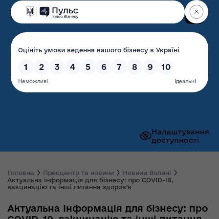
Пошук
Волинська обласна
державна адміністрація
Налаштування
доступності
Головна
Пресцентр та новини
Новини Волині
Актуальна інформація для бізнесу: про COVID-19,
вакцинацію та інші питання здоров’я
Актуальна інформація для бізнесу: про