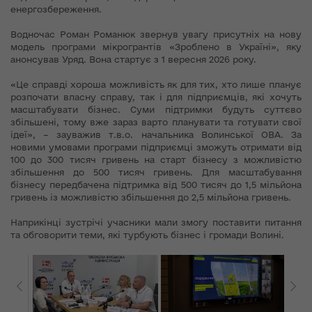
енергозбереження.
Водночас Роман Романюк звернув увагу присутніх на нову
модель програми мікрогрантів «Зроблено в Україні», яку
анонсував Уряд. Вона стартує з 1 вересня 2026 року.
«Це справді хороша можливість як для тих, хто лише планує
розпочати власну справу, так і для підприємців, які хочуть
масштабувати бізнес. Суми підтримки будуть суттєво
збільшені, тому вже зараз варто планувати та готувати свої
ідеї», – зауважив т.в.о. начальника Волинської ОВА. За
новими умовами програми підприємці зможуть отримати від
100 до 300 тисяч гривень на старт бізнесу з можливістю
збільшення до 500 тисяч гривень. Для масштабування
бізнесу передбачена підтримка від 500 тисяч до 1,5 мільйона
гривень із можливістю збільшення до 2,5 мільйона гривень.
Наприкінці зустрічі учасники мали змогу поставити питання
та обговорити теми, які турбують бізнес і громади Волині.