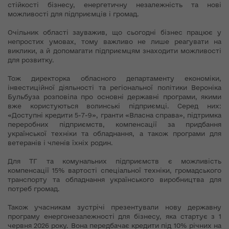
стійкості бізнесу, енергетичну незалежність та нові
можливості для підприємців і громад.
Очільник області зауважив, що сьогодні бізнес працює у
непростих умовах, тому важливо не лише реагувати на
виклики, а й допомагати підприємцям знаходити можливості
для розвитку.
Тож директорка обласного департаменту економіки,
інвестиційної діяльності та регіональної політики Вероніка
Бульбуза розповіла про основні державні програми, якими
вже користуються волинські підприємці. Серед них:
«Доступні кредити 5-7-9», гранти «Власна справа», підтримка
переробних підприємств, компенсації за придбання
української техніки та обладнання, а також програми для
ветеранів і членів їхніх родин.
Для ТГ та комунальних підприємств є можливість
компенсації 15% вартості спеціальної техніки, громадського
транспорту та обладнання українського виробництва для
потреб громад.
Також учасникам зустрічі презентували нову державну
програму енергонезалежності для бізнесу, яка стартує з 1
червня 2026 року. Вона передбачає кредити під 10% річних на