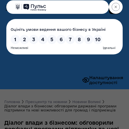
Пошук
Волинська обласна
державна адміністрація
Налаштування
доступності
Головна
Пресцентр та новини
Новини Волині
Діалог влади з бізнесом: обговорили державні програми
підтримки та нові можливості для громад і підприємців
Діалог влади з бізнесом: обговорили