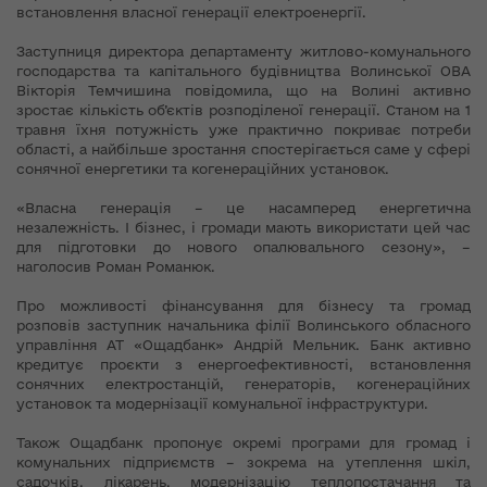
встановлення власної генерації електроенергії.
Заступниця директора департаменту житлово-комунального
господарства та капітального будівництва Волинської ОВА
Вікторія Темчишина повідомила, що на Волині активно
зростає кількість об’єктів розподіленої генерації. Станом на 1
травня їхня потужність уже практично покриває потреби
області, а найбільше зростання спостерігається саме у сфері
сонячної енергетики та когенераційних установок.
«Власна генерація – це насамперед енергетична
незалежність. І бізнес, і громади мають використати цей час
для підготовки до нового опалювального сезону», –
наголосив Роман Романюк.
Про можливості фінансування для бізнесу та громад
розповів заступник начальника філії Волинського обласного
управління АТ «Ощадбанк» Андрій Мельник. Банк активно
кредитує проєкти з енергоефективності, встановлення
сонячних електростанцій, генераторів, когенераційних
установок та модернізації комунальної інфраструктури.
Також Ощадбанк пропонує окремі програми для громад і
комунальних підприємств – зокрема на утеплення шкіл,
садочків, лікарень, модернізацію теплопостачання та