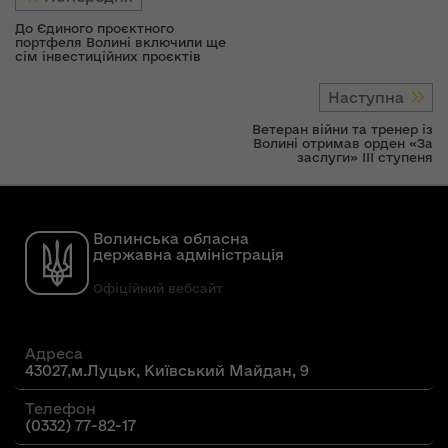
До Єдиного проєктного
портфеля Волині включили ще
сім інвестиційних проєктів
Наступна
Ветеран війни та тренер із
Волині отримав орден «За
заслуги» IІІ ступеня
Волинська обласна
державна адміністрація
Офіційний вебсайт
Адреса
43027,м.Луцьк, Київський Майдан, 9
Телефон
(0332) 77-82-17