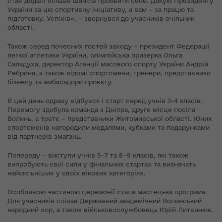
стає дедалі більше шансів проявити себе. Дякую Президенту
України за цю спортивну ініціативу, а вам – за працю та
підготовку. Успіхів», – звернувся до учасників очільник
області.
Також серед почесних гостей заходу – президент Федерації
легкої атлетики України, олімпійська призерка Ольга
Саладуха, директор Агенції масового спорту України Андрій
Ребрина, а також відомі спортсмени, тренери, представники
бізнесу та амбасадори проєкту.
В цей день одразу відбувся і старт серед учнів 3-4 класів.
Перемогу здобула команда з Дніпра, друге місце посіла
Волинь, а третє – представники Житомирської області. Юних
спортсменів нагородили медалями, кубками та подарунками
від партнерів змагань.
Попереду – виступи учнів 5–7 та 8–9 класів, які також
випробують свої сили у фінальних стартах та визначать
найсильніших у своїх вікових категоріях.
Особливою частиною церемонії стала мистецька програма.
Для учасників співав Державний академічний Волинський
народний хор, а також військовослужбовець Юрій Литвинюк.