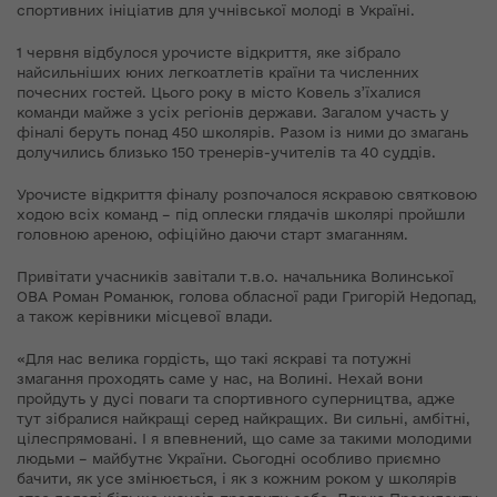
спортивних ініціатив для учнівської молоді в Україні.
1 червня відбулося урочисте відкриття, яке зібрало
найсильніших юних легкоатлетів країни та численних
почесних гостей. Цього року в місто Ковель з’їхалися
команди майже з усіх регіонів держави. Загалом участь у
фіналі беруть понад 450 школярів. Разом із ними до змагань
долучились близько 150 тренерів-учителів та 40 суддів.
Урочисте відкриття фіналу розпочалося яскравою святковою
ходою всіх команд – під оплески глядачів школярі пройшли
головною ареною, офіційно даючи старт змаганням.
Привітати учасників завітали т.в.о. начальника Волинської
ОВА Роман Романюк, голова обласної ради Григорій Недопад,
а також керівники місцевої влади.
«Для нас велика гордість, що такі яскраві та потужні
змагання проходять саме у нас, на Волині. Нехай вони
пройдуть у дусі поваги та спортивного суперництва, адже
тут зібралися найкращі серед найкращих. Ви сильні, амбітні,
цілеспрямовані. І я впевнений, що саме за такими молодими
людьми – майбутнє України. Сьогодні особливо приємно
бачити, як усе змінюється, і як з кожним роком у школярів