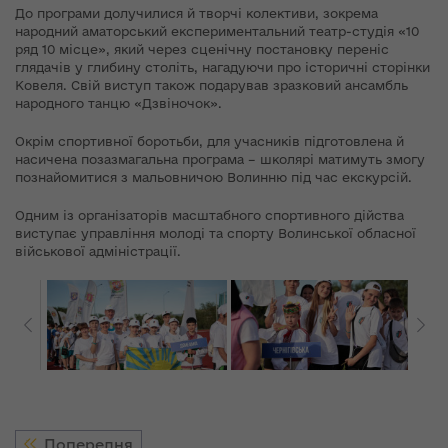
До програми долучилися й творчі колективи, зокрема
народний аматорський експериментальний театр-студія «10
ряд 10 місце», який через сценічну постановку переніс
глядачів у глибину століть, нагадуючи про історичні сторінки
Ковеля. Свій виступ також подарував зразковий ансамбль
народного танцю «Дзвіночок».
Окрім спортивної боротьби, для учасників підготовлена й
насичена позазмагальна програма – школярі матимуть змогу
познайомитися з мальовничою Волинню під час екскурсій.
Одним із організаторів масштабного спортивного дійства
виступає управління молоді та спорту Волинської обласної
військової адміністрації.
Попередня