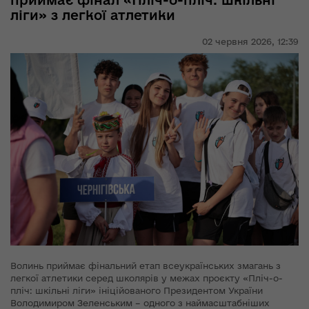
приймає фінал «Пліч-о-пліч: шкільні
ліги» з легкої атлетики
02 червня 2026,
12:39
Волинь приймає фінальний етап всеукраїнських змагань з
легкої атлетики серед школярів у межах проєкту «Пліч-о-
пліч: шкільні ліги» ініційованого Президентом України
Володимиром Зеленським – одного з наймасштабніших