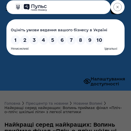
Пошук
Волинська обласна
державна адміністрація
Налаштування
доступності
Головна
Пресцентр та новини
Новини Волині
Найкращі серед найкращих: Волинь приймає фінал «Пліч-
о-пліч: шкільні ліги» з легкої атлетики
Найкращі серед найкращих: Волинь