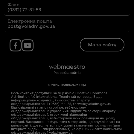
Факс
(0332) 77-81-53
Електронна пошта
post@voladm.gov.ua
Мапа сайту
Розробка сайтів
© 2026. Волинська ОДА
Весь контент доступний за ліцензією Creative Commons
Attribution 4.0 International. Технічний супровід: Відділ
інформаційно-комунікаційних систем апарату
облдержадміністрації (0332) ***-155, forweb@voladm.gov.ua
Відповідальні за зміст сторінок веб-порталу
облдержадміністрації: управління, відділи та сектори апарату
облдержадміністрації, структурні підрозділи
облдержадміністрації, веб-сторінки яких розміщені на цьому
порталі. Використання будь-яких матеріалів, що опубліковані на
цьому сайті, дозволяється при умові зазначення посилання (для
інтернет-видань - гіперпосилання) на офіційний сайт Волинської
облдержадміністрації voladm.gov.ua.