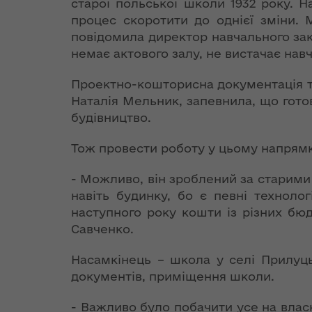
старої польської школи 1932 року. Н
Організацією
теплової ен
до Конституції
північно-
процес скоротити до однієї зміни. 
щодо
атлантичного
повідомила директор навчального закл
Розпорядж
євроінтеграційного
договору та
немає актового залу, не вистачає навч
від 18 жовт
курсу країни
Україною,
року № 683
підписаної 9
Проектно-кошторисна документація та
гуманітарн
Стефанішина:
липня 1997 року
Наталія Мельник, запевнила, що готов
допомогу"
Україна
будівництво.
забезпечила
Заява Комісії
План заход
виконання Угоди
Україна-НАТО
Тож провести роботу у цьому напрямк
2018-2020 
на політичному та
реалізації
технічному рівнях
- Можливо, він зроблений за старими
Спільна заява
Стратегії р
навіть будинку, бо є певні техноло
Комісії Україна-
Волинської
Могеріні: ЄС
наступного року кошти із різних б
НАТО на рівні глав
залишається на
Савченко.
держав та урядів,
Розпорядж
позиціях повної та
4 вересня 2014
від 29 жовт
безумовної
Насамкінець – школа у селі Прилуц
року
року № 713
підтримки
документів, приміщення школи.
внесення з
суверенітету і
Спільна заява
Положення
територіальної
- Важливо було побачити усе на власн