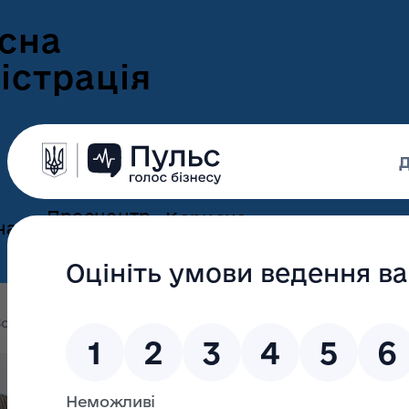
сна
істрація
Пресцентр
Корисна
нам
та новини
інформація
Оголошення
Інформація для
ення
ветеранів
Новини Волині
олині
Олександр Савченко здійснив робочий візит в 
ні
Інформація для
е-Ветеран
Фотогалерея
ВПО
Олександр Савч
Відеогалерея
Подати е-