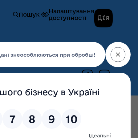
Налаштування
Пошук
доступності
Ківерцівський район
17 квітня 2018,
11:40
енко здійснив робочий