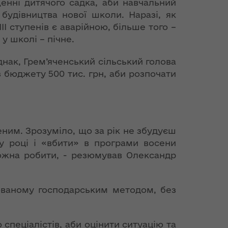
щенні дитячого садка, аби навчальний
будівництва нової школи. Наразі, як
І ступенів є аварійною, більше того –
у школі – пічне.
нак, Грем’яченський сільський голова
з бюджету 500 тис. грн, аби розпочати
ним. Зрозуміло, що за рік не збудуєш
му році і «вбити» в програми восени
ожна робити, - резюмував Олександр
ованому господарським методом, без
спеціалістів, аби оцінити ситуацію та