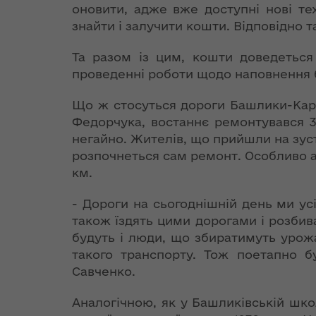
та постача
аукціонів
реалізації
оновити, адже вже доступні нові те
Особливе
теплової ен
Стратегії розвитку
знайти і залучити кошти. Відповідно т
партнерство
Волинської області
Іванна Климпуш-
України з НАТО
Розпорядж
Цинцадзе
Та разом із цим, кошти доведеться
від 10 жовт
розповіла про
проведенні роботи щодо наповнення 
Хартія про
року № 653
важливість
особливе
переоформ
євроінтеграційного
Що ж стосуться дороги Башлики-Карп
партнерство між
ліцензії з
шляху України на
Федорчука, востаннє ремонтувався 3
Україною та
виробництв
форумі YES
негайно. Жителів, що прийшли на зуст
Організацією
транспорт
Ukraine
розпочнеться сам ремонт. Особливо а
Північно-
та постача
км.
Атлантичного
теплової ен
ЄС став
Договору (9 липня
найбільшим
- Дороги на сьогоднішній день ми усі
1997 року,
Розпорядж
торговельним
також їздять цими дорогами і розбива
Мадрид)
від 11 жовт
партнером
будуть і люди, що збиратимуть урож
року № 671
України
такого транспорту. Тож поетапно б
Декларація про
відмову у 
Савченко.
доповнення Хартії
ліцензій з
Президент
про особливе
транспорт
України подав в
Аналогічною, як у Башликівській школ
партнерство між
та постача
Парламент зміни