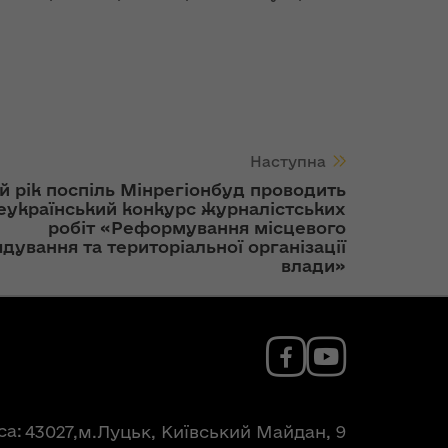
Наступна
ій рік поспіль Мінрегіонбуд проводить
еукраїнський конкурс журналістських
робіт «Реформування місцевого
дування та територіальної організації
влади»
са
43027,м.Луцьк, Київський Майдан, 9