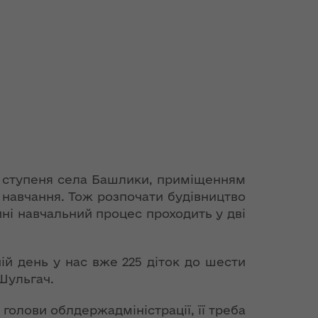
ІІ ступеня села Башлики, приміщенням
 навчання. Тож розпочати будівництво
ні навчальний процес проходить у дві
ній день у нас вже 225 діток до шести
 Шульгач.
олови облдержадміністрації, її треба