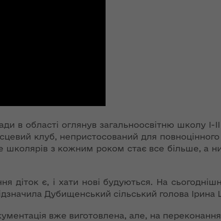
ї
ення
Новий
ня 2018
них
адміністративно-
 "Про
територіальний
у
устрій Волині: які
функції мають
новостворені
ення
ння»
районні державні
сня
адміністрації
№ 608
ітарну
9 червня в області
ади в області оглянув загальноосвітню школу І-
стартувала літня
місцевий клуб, непристосований для повноцінного
оздоровча
ення
 школярів з кожним роком стає все більше, а ни
кампанія для дітей
ня 2018
 "Про
НЕФОРМАТ:
лення
ння діток є, і хати нові будуються. На сьогодніш
інтерв’ю із
- відзначила Дубищенський сільський голова Ірина
заступником
а,
голови ОДА Ігорем
ування
ментація вже виготовлена, але, на переконання г
Чуліпою для