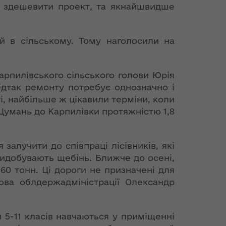
ть здешевити проект, та якнайшвидше
й в сільському. Тому наголосили на
рпилівського сільського голови Юрія
ідтак ремонту потребує однозначно і
і, найбільше ж цікавили терміни, коли
Цумань до Карпилівки протяжністю 1,8
залучити до співпраці лісівників, які
 видобувають щебінь. Ближче до осені,
0 тонн. Ці дороги не призначені для
ова облдержадміністрації Олександр
и 5-11 класів навчаються у приміщенні