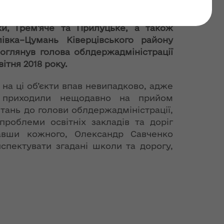
вський район
, Грем’яче та Прилуцьке, а також
івка–Цумань Ківерцівського району
 оглянув голова облдержадміністрації
ітня 2018 року.
 на ці об’єкти впав невипадково, адже
 приходили нещодавно на прийом
тань до голови облдержадміністрації,
проблеми освітніх закладів та доріг
хавши кожного, Олександр Савченко
спектувати згадані школи та дорогу,