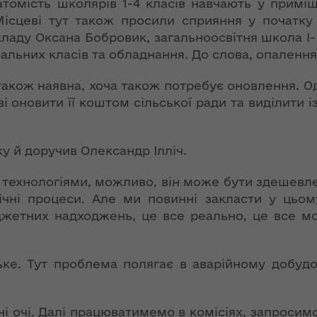
атомість школярів 1-4 класів навчають у примі
ергії"
інтерв’ю із
Місцеві тут також просили сприяння у початку 
заступницею
аду Оксана Бобровик, загальноосвітня школа І-ІІ
голови ОДА
ення
альних класів та обладнання. До слова, опалення 
Людмилою
ня 2018
Тимощук для
 "Про
кож наявна, хоча також потребує оновлення. Од
«InsiderMedia».
у
і оновити її коштом сільської ради та виділити і
ВІДЕО
Обмеження для
ів на
у й доручив Олександр Ілліч.
великовагового
роки з
транспорту в
 технологіями, можливо, він може бути здешевле
літній період:
озвитку
гічні процеси. Але ми повинні закласти у цьо
основна мета –
 області
юджетних надходжень, це все реально, це все м
збереження
автошляхів Волині
ення
ня 2018
ьке. Тут проблема полягає в аварійному добуд
Цьогоріч в області
 "Про
році жнива
мін до
розпочнуться
 про
і очі. Далі працюватимемо в комісіях, запросимо 