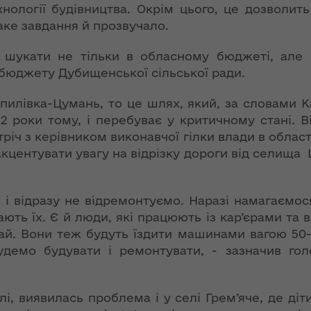
ння
хнології будівництва. Окрім цього, це дозволи
«InsiderMedia».
ергії"
аке завдання й прозвучало.
ВІДЕО
ення
 шукати не тільки в обласному бюджеті, але 
Інтерв’ю
ня 2018
бюджету Дубищенської сільської ради.
заступниці голови
 "Про
ОДА Вікторії
лення
илівка-Цумань, то це шлях, який, за словами Ка
Левчук для ІА
2 роки тому, і перебуває у критичному стані. В
«Конкурент»
а,
річ з керівником виконавчої гілки влади в област
ування
кцентувати увагу на відрізку дороги від селища 
ння
Вікторія Левчук
ергії"
про плани на
посаді заступниці
 і відразу не відремонтуємо. Наразі намагаємося 
голови ОДА в
ення
ють їх. Є й люди, які працюють із кар’єрами та
ефірі телеканалу
ня 2018
ай. Вони теж будуть їздити машинами вагою 50-6
«Громадське
 "Про
удемо будувати і ремонтувати, - зазначив гол
інтерактивне
видачі
телебачення»
ування
і, виявилась проблема і у селі Грем’яче, де діт
ння
НЕФОРМАТ: