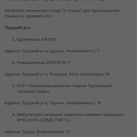
На Волині визначено понад 70 локації для проходження
Скринінгу здоров’я 40+.
Луцький р-н
Щуринська АЗПСМ
Адреса: Луцький р-н, Щурин, Незалежності, 7
Рожищенська АЗПСМ № 1
Адреса: Луцький р-н, Рожище, Коте Шилокадзе, 19
КНП «Торчинська районна лікарня Торчинської
селищної ради»
Адреса: Луцький р-н, Торчин, Незалежності, 57
Амбулаторія загальної практики-сімейної медицини
№10 (КНП «ЦПМД ЛМТГ»)
Адреса: Луцьк, Відродження, 13