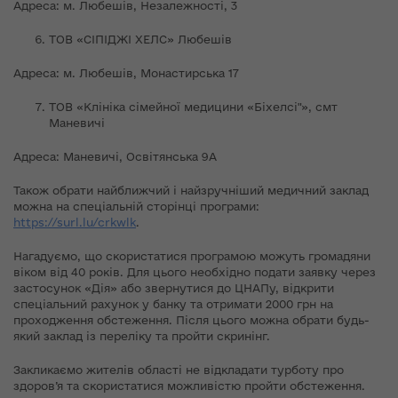
Адреса: м. Любешів, Незалежності, 3
ТОВ «СІПІДЖІ ХЕЛС» Любешів
Адреса: м. Любешів, Монастирська 17
ТОВ «Клініка сімейної медицини «Біхелсі"», смт
Маневичі
Адреса: Маневичі, Освітянська 9А
Також обрати найближчий і найзручніший медичний заклад
можна на спеціальній сторінці програми:
https://surl.lu/crkwlk
.
Нагадуємо, що скористатися програмою можуть громадяни
віком від 40 років. Для цього необхідно подати заявку через
застосунок «Дія» або звернутися до ЦНАПу, відкрити
спеціальний рахунок у банку та отримати 2000 грн на
проходження обстеження. Після цього можна обрати будь-
який заклад із переліку та пройти скринінг.
Закликаємо жителів області не відкладати турботу про
здоров’я та скористатися можливістю пройти обстеження.