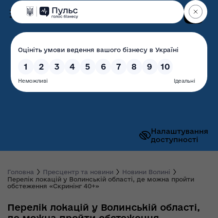
Пошук
Волинська обласна
державна адміністрація
Налаштування
доступності
Головна
Пресцентр та новини
Новини Волині
Перелік локацій у Волинській області, де можна пройти
обстеження «Скринінг 40+»
Перелік локацій у Волинській області,