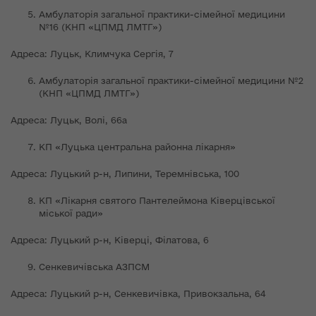
Амбулаторія загальної практики-сімейної медицини
№16 (КНП «ЦПМД ЛМТГ»)
Адреса: Луцьк, Климчука Сергія, 7
Амбулаторія загальної практики-сімейної медицини №2
(КНП «ЦПМД ЛМТГ»)
Адреса: Луцьк, Волі, 66а
КП «Луцька центральна районна лікарня»
Адреса: Луцький р-н, Липини, Теремнівська, 100
КП «Лікарня святого Пантелеймона Ківерцівської
міської ради»
Адреса: Луцький р-н, Ківерці, Філатова, 6
Сенкевичівська АЗПСМ
Адреса: Луцький р-н, Сенкевичівка, Привокзальна, 64