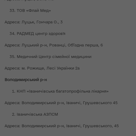
ТОВ «Флай Мед»
Адреса: Луцьк, Гончара О., 3
РАДМЕД центр здоров'я
Адреса: Луцький р-н, Рованці, Об'їздна перша, 6
Медичний Центр сімейної медицини
Адреса: м. Рожище, Лесі Українки 2а
Володимирський р-н
КНП «Іваничівська багатопрофільна лікарня»
Адреса: Володимирський р-н, Іваничі, Грушевського 45
Іваничівська АЗПСМ
Адреса: Володимирський р-н, Іваничі, Грушевського, 45