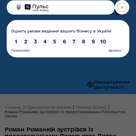
Пошук
Волинська обласна
державна адміністрація
Налаштування
доступності
Головна
Пресцентр та новини
Новини Волині
Роман Романюк зустрівся із представниками Посольства
Литви
Роман Романюк зустрівся із