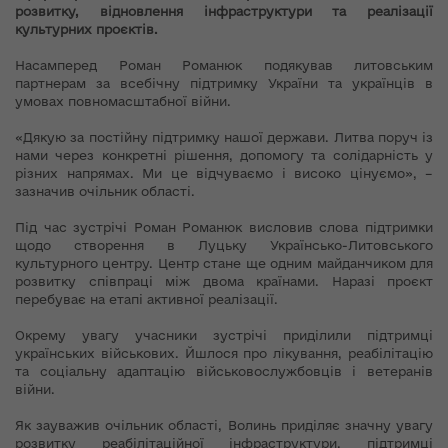
розвитку, відновлення інфраструктури та реалізації
культурних проєктів.
Насамперед Роман Романюк подякував литовським
партнерам за всебічну підтримку України та українців в
умовах повномасштабної війни.
«Дякую за постійну підтримку нашої держави. Литва поруч із
нами через конкретні рішення, допомогу та солідарність у
різних напрямах. Ми це відчуваємо і високо цінуємо», –
зазначив очільник області.
Під час зустрічі Роман Романюк висловив слова підтримки
щодо створення в Луцьку Українсько-Литовського
культурного центру. Центр стане ще одним майданчиком для
розвитку співпраці між двома країнами. Наразі проєкт
перебуває на етапі активної реалізації.
Окрему увагу учасники зустрічі приділили підтримці
українських військових. Йшлося про лікування, реабілітацію
та соціальну адаптацію військовослужбовців і ветеранів
війни.
Як зауважив очільник області, Волинь приділяє значну увагу
розвитку реабілітаційної інфраструктури, підтримці