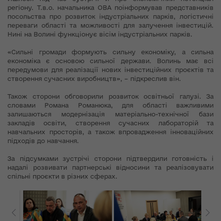
регіону. Т.в.о. начальника ОВА поінформував представників
посольства про розвиток індустріальних парків, логістичні
переваги області та можливості для залучення інвестицій.
Нині на Волині функціонує вісім індустріальних парків.
«Сильні громади формують сильну економіку, а сильна
економіка є основою сильної держави. Волинь має всі
передумови для реалізації нових інвестиційних проєктів та
створення сучасних виробництв», – підкреслив він.
Також сторони обговорили розвиток освітньої галузі. За
словами Романа Романюка, для області важливими
залишаються модернізація матеріально-технічної бази
закладів освіти, створення сучасних лабораторій та
навчальних просторів, а також впровадження інноваційних
підходів до навчання.
За підсумками зустрічі сторони підтвердили готовність і
надалі розвивати партнерські відносини та реалізовувати
спільні проєкти в різних сферах.