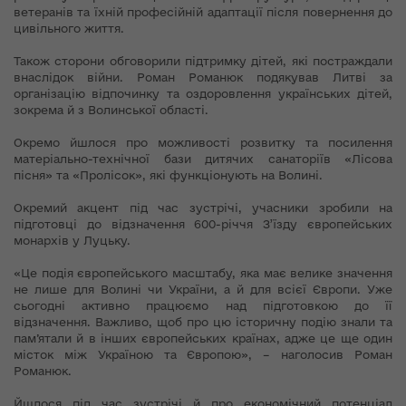
ветеранів та їхній професійній адаптації після повернення до
цивільного життя.
Також сторони обговорили підтримку дітей, які постраждали
внаслідок війни. Роман Романюк подякував Литві за
організацію відпочинку та оздоровлення українських дітей,
зокрема й з Волинської області.
Окремо йшлося про можливості розвитку та посилення
матеріально-технічної бази дитячих санаторіїв «Лісова
пісня» та «Пролісок», які функціонують на Волині.
Окремий акцент під час зустрічі, учасники зробили на
підготовці до відзначення 600-річчя З’їзду європейських
монархів у Луцьку.
«Це подія європейського масштабу, яка має велике значення
не лише для Волині чи України, а й для всієї Європи. Уже
сьогодні активно працюємо над підготовкою до її
відзначення. Важливо, щоб про цю історичну подію знали та
пам’ятали й в інших європейських країнах, адже це ще один
місток між Україною та Європою», – наголосив Роман
Романюк.
Йшлося під час зустрічі й про економічний потенціал