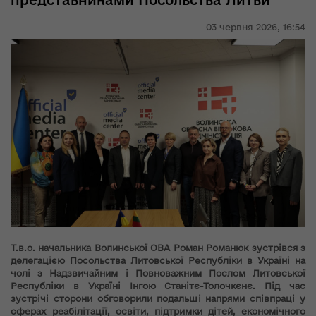
представниками Посольства Литви
03 червня 2026,
16:54
Т.в.о. начальника Волинської ОВА Роман Романюк зустрівся з
делегацією Посольства Литовської Республіки в Україні на
чолі з Надзвичайним і Повноважним Послом Литовської
Республіки в Україні Інгою Станітє-Толочкєнє. Під час
зустрічі сторони обговорили подальші напрями співпраці у
сферах реабілітації, освіти, підтримки дітей, економічного