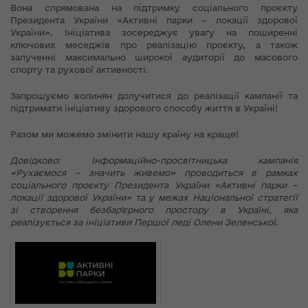
Вона спрямована на підтримку соціального проєкту
Президента України «Активні парки – локації здорової
України». Ініціатива зосереджує увагу на поширенні
ключових меседжів про реалізацію проєкту, а також
залученні максимально широкої аудиторії до масового
спорту та рухової активності.
Запрошуємо волинян долучитися до реалізації кампанії та
підтримати ініціативу здорового способу життя в Україні!
Разом ми можемо змінити нашу країну на краще!
Довідково: Інформаційно-просвітницька кампанія
«Рухаємося – значить живемо» проводиться в рамках
соціального проєкту Президента України «Активні парки –
локації здорової України» та у межах Національної стратегії
зі створення безбарʼєрного простору в Україні, яка
реалізується за ініціативи Першої леді Олени Зеленської.