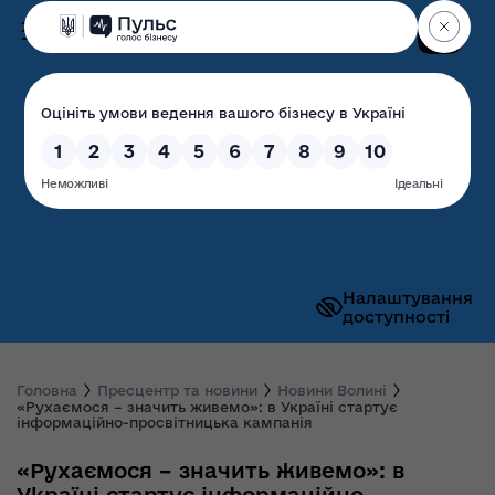
Пошук
Волинська обласна
державна адміністрація
Налаштування
доступності
Головна
Пресцентр та новини
Новини Волині
«Рухаємося – значить живемо»: в Україні стартує
інформаційно-просвітницька кампанія
«Рухаємося – значить живемо»: в