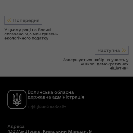
Попередня
У цьому році на Волині
сплачено 31,3 млн гривень
екологічного податку
Наступна
Завершується набір на участь у
«Школі демократичних
ініціатив»
Волинська обласна
державна адміністрація
Офіційний вебсайт
Адреса
43027,м.Луцьк, Київський Майдан, 9