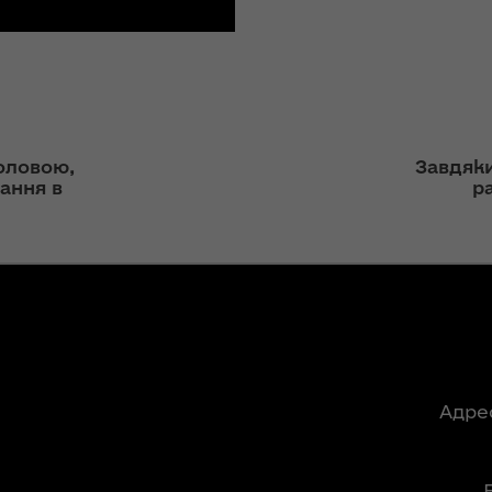
ння
«InsiderMedia».
ергії"
ВІДЕО
ення
Інтерв’ю
ня 2018
заступниці голови
 "Про
ОДА Вікторії
лення
оловою,
Завдяки
Левчук для ІА
ання в
р
«Конкурент»
а,
ування
ння
Вікторія Левчук
ергії"
про плани на
посаді заступниці
голови ОДА в
ення
ефірі телеканалу
ня 2018
«Громадське
 "Про
інтерактивне
видачі
Адре
телебачення»
ування
ння
НЕФОРМАТ: