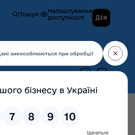
Налаштування
Пошук
доступності
10 березня 2022,
11:34
російського вторгнення.