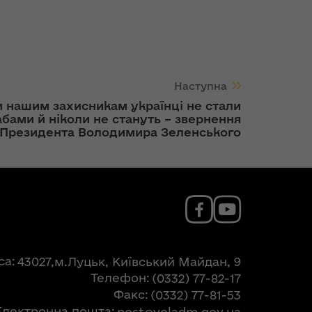
Наступна
 нашим захисникам українці не стали
абами й ніколи не стануть – звернення
Президента Володимира Зеленського
са
43027,м.Луцьк, Київський Майдан, 9
Телефон
(0332) 77-82-17
Факс
(0332) 77-81-53
Електронна пошта
post@voladm.gov.ua