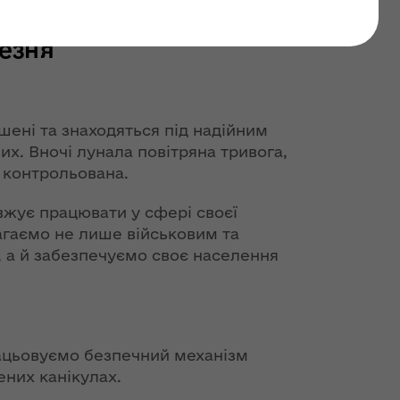
ини Волині станом на
резня
шені та знаходяться під надійним
х. Вночі лунала повітряна тривога,
і контрольована.
жує працювати у сфері своєї
агаємо не лише військовим та
а й забезпечуємо своє населення
рацьовуємо безпечний механізм
ених канікулах.