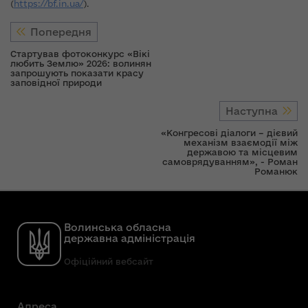
(
https://bf.in.ua/
).
Попередня
Стартував фотоконкурс «Вікі
любить Землю» 2026: волинян
запрошують показати красу
заповідної природи
Наступна
«Конгресові діалоги – дієвий
механізм взаємодії між
державою та місцевим
самоврядуванням», - Роман
Романюк
Волинська обласна
державна адміністрація
Офіційний вебсайт
Адреса