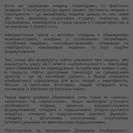
Коли ми називаємо людину «інвалідом», то фактично
зводимо її особистість до однієї ознаки. Натомість людина з
інвалідністю – це насамперед людина: донька чи син, мама
або тато, фахівець, спортсмен, студент, волонтер або
підприємець. Інвалідність є лише однією з її характеристик, а
не визначає її особистість.
Некоректними також є вислови «людина з обмеженими
можливостями», «людина з особливими потребами»,
«особлива людина», «неповносправний», «страждає на
інвалідність», «інклюзивна людина» та інші подібні
формулювання.
Такі слова або формують хибне уявлення про людину, або
акцентують увагу на її нібито «неповноцінності». Насправді
певні обмеження чи індивідуальні потреби має кожен із нас.
А пандуси, ліфти, доступний транспорт чи громадський
простір – це не «особливі умови», а базові елементи
комфортного середовища для всіх: людей з інвалідністю,
батьків із дитячими візочками, людей старшого віку,
пасажирів із валізами та багатьох інших.
Також варто уникати образливих слів, таких як «каліка»,
«візочник» чи «колясочник». Якщо необхідно уточнити
особливості людини, доречно використовувати
формулювання: «людина з порушеннями опорно-рухового
апарату», «людина з порушеннями рухової функції»,
«людина з фізичними, сенсорними, психічними,
інтелектуальними чи ментальними порушеннями».
Підготовлено за матеріалами Довідника безбар’єрності