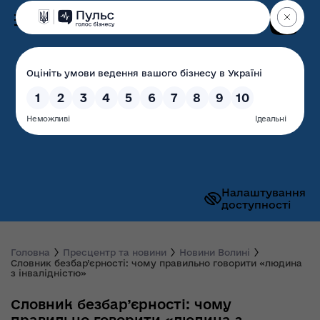
Пошук
Волинська обласна
державна адміністрація
Налаштування
доступності
Головна
Пресцентр та новини
Новини Волині
Словник безбар’єрності: чому правильно говорити «людина
з інвалідністю»
Словник безбар’єрності: чому