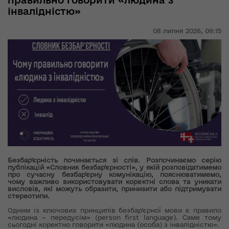
правильно говорити «людина з
інвалідністю»
08 липня 2026,
09:15
Безбар’єрність починається зі слів. Розпочинаємо серію
публікацій «Словник безбар’єрності», у якій розповідатимемо
про сучасну безбар’єрну комунікацію, пояснюватимемо,
чому важливо використовувати коректні слова та уникати
висловів, які можуть образити, принизити або підтримувати
стереотипи.
Одним із ключових принципів безбар’єрної мови є правило
«людина – передусім» (person first language). Саме тому
сьогодні коректно говорити «людина (особа) з інвалідністю».