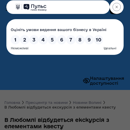
Пошук
Волинська обласна
державна адміністрація
Налаштування
доступності
Головна
Пресцентр та новини
Новини Волині
В Любомлі відбудеться екскурсія з елементами квесту
В Любомлі відбудеться екскурсія з
елементами квесту