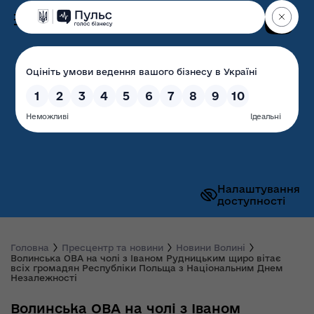
Пошук
Волинська обласна
державна адміністрація
Налаштування
доступності
Головна
Пресцентр та новини
Новини Волині
Волинська ОВА на чолі з Іваном Рудницьким щиро вітає
всіх громадян Республіки Польща з Національним Днем
Незалежності
Волинська ОВА на чолі з Іваном