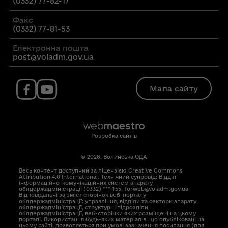
(0332) 77-82-17
Факс
(0332) 77-81-53
Електронна пошта
post@voladm.gov.ua
Мапа сайту
Розробка сайтів
© 2026. Волинська ОДА
Весь контент доступний за ліцензією Creative Commons
Attribution 4.0 International. Технічний супровід: Відділ
інформаційно-комунікаційних систем апарату
облдержадміністрації (0332) ***-155, forweb@voladm.gov.ua
Відповідальні за зміст сторінок веб-порталу
облдержадміністрації: управління, відділи та сектори апарату
облдержадміністрації, структурні підрозділи
облдержадміністрації, веб-сторінки яких розміщені на цьому
порталі. Використання будь-яких матеріалів, що опубліковані на
цьому сайті, дозволяється при умові зазначення посилання (для