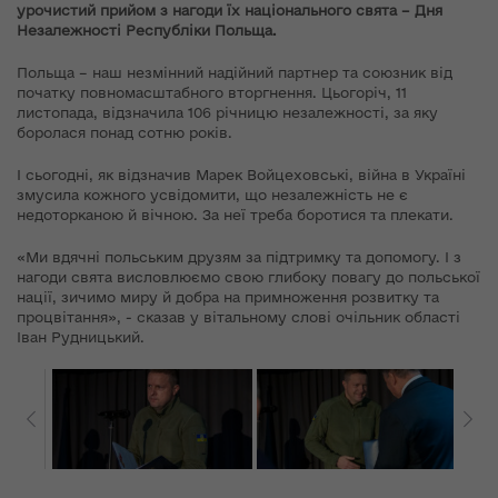
урочистий прийом з нагоди їх національного свята – Дня
Незалежності Республіки Польща.
Польща – наш незмінний надійний партнер та союзник від
початку повномасштабного вторгнення. Цьогоріч, 11
листопада, відзначила 106 річницю незалежності, за яку
боролася понад сотню років.
І сьогодні, як відзначив Марек Войцеховські, війна в Україні
змусила кожного усвідомити, що незалежність не є
недоторканою й вічною. За неї треба боротися та плекати.
«Ми вдячні польським друзям за підтримку та допомогу. І з
нагоди свята висловлюємо свою глибоку повагу до польської
нації, зичимо миру й добра на примноження розвитку та
процвітання», - сказав у вітальному слові очільник області
Іван Рудницький.