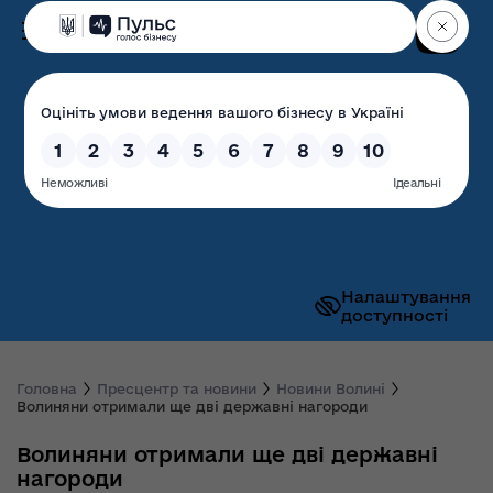
Пошук
Волинська обласна
державна адміністрація
Налаштування
доступності
Головна
Пресцентр та новини
Новини Волині
Волиняни отримали ще дві державні нагороди
Волиняни отримали ще дві державні
нагороди