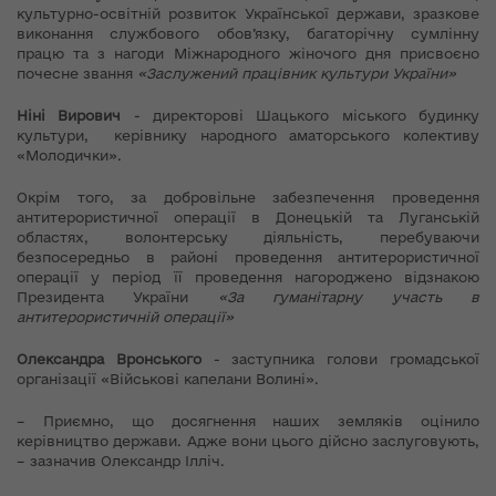
культурно-освітній розвиток Української держави, зразкове
виконання службового обов’язку, багаторічну сумлінну
працю та з нагоди Міжнародного жіночого дня присвоєно
почесне звання
«Заслужений працівник культури України»
Ніні В
ирович
- директорові Шацького міського будинку
культури, керівнику народного аматорського колективу
«Молодички».
Окрім того, за добровільне забезпечення проведення
антитерористичної операції в Донецькій та Луганській
областях, волонтерську діяльність, перебуваючи
безпосередньо в районі проведення антитерористичної
операції у період її проведення нагороджено відзнакою
Президента України
«За гуманітарну участь в
антитерористичній операції»
Олександра Вронського
- заступника голови громадської
організації «Військові капелани Волині».
– Приємно, що досягнення наших земляків оцінило
керівництво держави. Адже вони цього дійсно заслуговують,
– зазначив Олександр Ілліч.