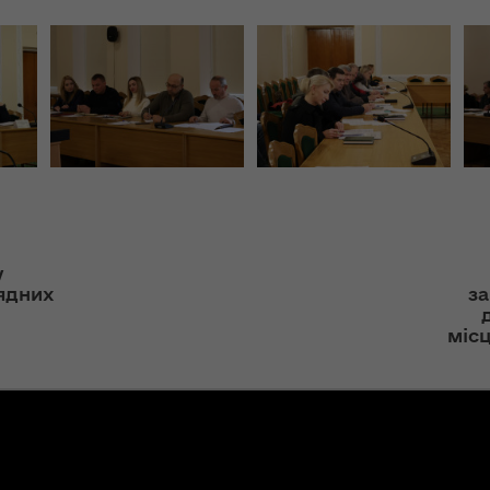
ння
«InsiderMedia».
ергії"
ВІДЕО
ення
Інтерв’ю
ня 2018
заступниці голови
 "Про
ОДА Вікторії
лення
Левчук для ІА
«Конкурент»
а,
ування
ння
Вікторія Левчук
ергії"
у
про плани на
ядних
з
посаді заступниці
голови ОДА в
ення
міс
ефірі телеканалу
ня 2018
«Громадське
 "Про
інтерактивне
видачі
телебачення»
ування
ння
НЕФОРМАТ: