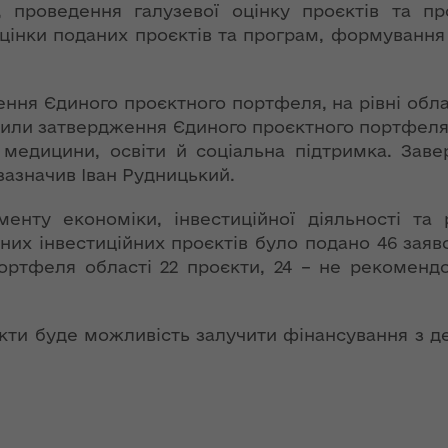
ї
, проведення галузевої оцінку проєктів та п
ення
Новий
цінки поданих проєктів та програм, формування
ня 2018
них
адміністративно-
 "Про
територіальний
у
устрій Волині: які
ення Єдиного проєктного портфеля, на рівні обл
функції мають
лили затвердження Єдиного проєктного портфеля 
новостворені
 медицини, освіти й соціальна підтримка. Зав
ення
ння»
районні державні
азначив Іван Рудницький.
сня
адміністрації
№ 608
енту економіки, інвестиційної діяльності та 
ітарну
9 червня в області
чних інвестиційних проєктів було подано 46 зая
стартувала літня
ртфеля області 22 проєкти, 24 – не рекомендо
оздоровча
ення
кампанія для дітей
ня 2018
єкти буде можливість залучити фінансування з д
 "Про
НЕФОРМАТ:
лення
інтерв’ю із
заступником
а,
голови ОДА Ігорем
ування
Чуліпою для