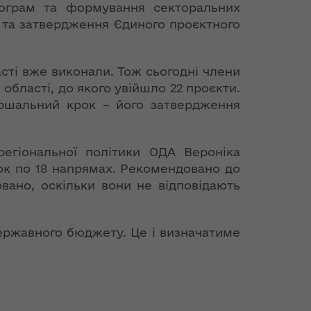
рограм та формування секторальних
 та затвердження Єдиного проєктного
асті вже виконали. Тож сьогодні члени
області, до якого увійшло 22 проєкти.
ершальний крок – його затвердження
регіональної політики ОДА Вероніка
вок по 18 напрямах. Рекомендовано до
вано, оскільки вони не відповідають
ержавного бюджету. Це і визначатиме