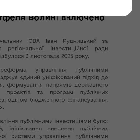
 області: до Єдиного
тфеля Волині включено
чальник ОВА Іван Рудницький за
я регіональної інвестиційної ради
ідбулося 3 листопада 2025 року.
еформа управління публічними
ваджує єдиний уніфікований підхід до
ня, формування напрямів державного
ки проєктів та програм публічних
розподілом бюджетного фінансування.
х.
вління публічними інвестиціями було:
, ініціювання внесення публічних
ної системи управління публічними