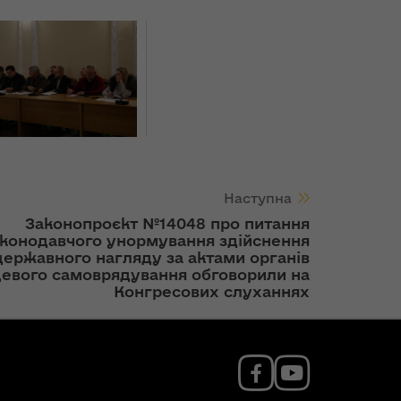
Наступна
Законопроєкт №14048 про питання
аконодавчого унормування здійснення
державного нагляду за актами органів
цевого самоврядування обговорили на
Конгресових слуханнях