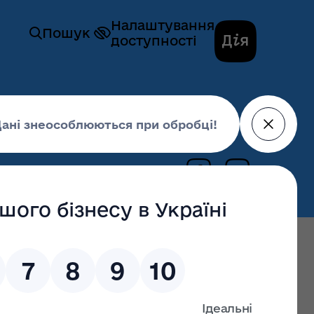
Налаштування
Пошук
доступності
Волині включено 22 проєкти
04 листопада 2025,
11:25
нальної інвестиційної