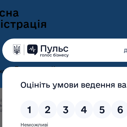
сна
істрація
Пресцентр
Корисна
нам
та новини
інформація
Оголошення
Інформація для
ення
ветеранів
Новини Волині
і підрозділи облдержадміністрації
ні
ьності та регіональної політики
ЕКОНОМІЧНА ДІЯЛЬН
Інформація для
е-Ветеран
ії
2025 рік
Фотогалерея
ВПО
Відеогалерея
Подати е-