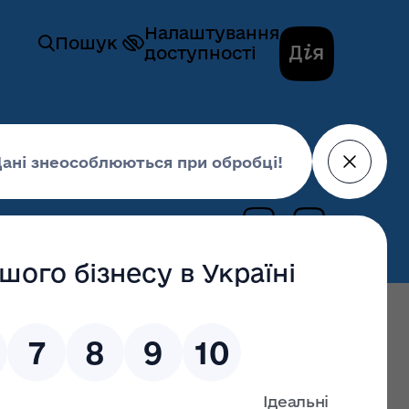
Налаштування
Пошук
доступності
ІСТЬ
Регуляторна політика
03 квітня 2025,
09:43