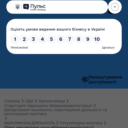
Пошук
Волинська обласна
державна адміністрація
Налаштування
доступності
Головна
ОДА
Органи влади
Структурні підрозділи облдержадміністрації
Департамент економіки, інвестиційної діяльності та
регіональної політики
ЕКОНОМІЧНА ДІЯЛЬНІСТЬ
Регуляторна політика
Діючі регуляторні акти облдержадміністрації