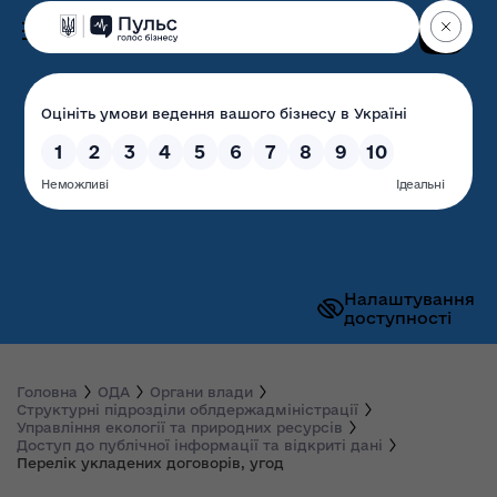
Пошук
Волинська обласна
державна адміністрація
Налаштування
доступності
Головна
ОДА
Органи влади
Структурні підрозділи облдержадміністрації
Управління екології та природних ресурсів
Доступ до публічної інформації та відкриті дані
Перелік укладених договорів, угод