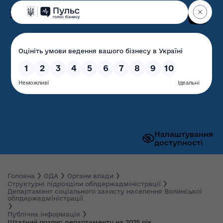
Пошук
Волинська обласна
державна адміністрація
Налаштування
доступності
Головна
ОДА
Органи влади
Структурні підрозділи облдержадміністрації
Департамент соціального захисту населення Волинської
облдержадміністрації
Публічна інформація
Штатний розпис департаменту на 2025 рік