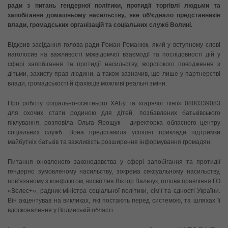
ради з питань гендерної політики, протидії торгівлі людьми та
запобігання домашньому насильству, яке об’єднало представників
влади, громадських організацій та соціальних служб Волині.
Відкрив засідання голова ради Роман Романюк, який у вступному слові
наголосив на важливості міжвідомчої взаємодії та послідовності дій у
сфері запобігання та протидії насильству, жорстокого поводження з
дітьми, захисту прав людини, а також зазначив, що лише у партнерстві
влади, громадськості й фахівців можливі реальні зміни.
Про роботу соціально-освітнього ХАБу та «гарячої лінії» 0800339083
для охочих стати родиною для дітей, позбавлених батьківського
піклування, розповіла Ольга Ярощук - директорка обласного центру
соціальних служб. Вона представила успішні приклади підтримки
майбутніх батьків та важливість розширення інформування громадян.
Питання оновленого законодавства у сфері запобігання та протидії
гендерно зумовленому насильству, зокрема сексуальному насильству,
пов’язаному з конфліктом, висвітлив Віктор Вальчук, голова правління ГО
«Велес+», радник міністра соціальної політики, сім’ї та єдності України.
Він акцентував на викликах, які постають перед системою, та шляхах її
вдосконалення у Волинській області.