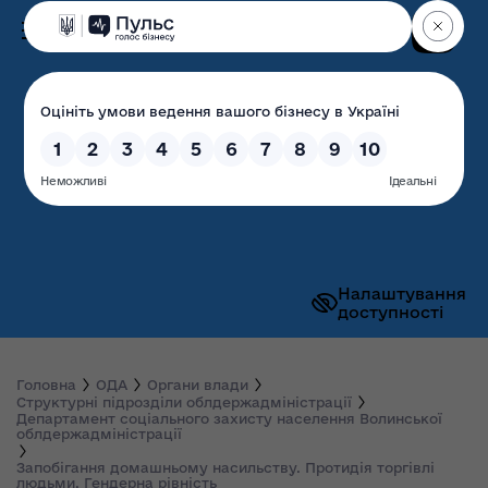
Пошук
Волинська обласна
державна адміністрація
Налаштування
доступності
Головна
ОДА
Органи влади
Структурні підрозділи облдержадміністрації
Департамент соціального захисту населення Волинської
облдержадміністрації
Запобігання домашньому насильству. Протидія торгівлі
людьми. Гендерна рівність