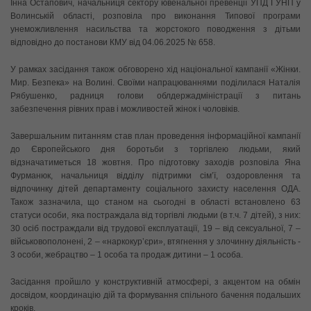
Інна Остапович, начальниця сектору ювенальної превенції УПД ГУНП у
Волинській області, розповіла про виконання Типової програми
унеможливлення насильства та жорстокого поводження з дітьми
відповідно до постанови КМУ від 04.06.2025 № 658.
У рамках засідання також обговорено хід національної кампанії «Жінки.
Мир. Безпека» на Волині. Своїми напрацюваннями поділилася Наталія
Рябушенко, радниця голови облдержадміністрації з питань
забезпечення рівних прав і можливостей жінок і чоловіків.
Завершальним питанням став план проведення інформаційної кампанії
до Європейського дня боротьби з торгівлею людьми, який
відзначатиметься 18 жовтня. Про підготовку заходів розповіла Яна
Фурманюк, начальниця відділу підтримки сім’ї, оздоровлення та
відпочинку дітей департаменту соціального захисту населення ОДА.
Також зазначила, що станом на сьогодні в області встановлено 63
статуси особи, яка постраждала від торгівлі людьми (в т.ч. 7 дітей), з них:
30 осіб постраждали від трудової експлуатації, 19 – від сексуальної, 7 –
військовополонені, 2 – «наркокур’єри», втягнення у злочинну діяльність -
3 особи, жебрацтво – 1 особа та продаж дитини – 1 особа.
Засідання пройшло у конструктивній атмосфері, з акцентом на обмін
досвідом, координацію дій та формування спільного бачення подальших
кроків.