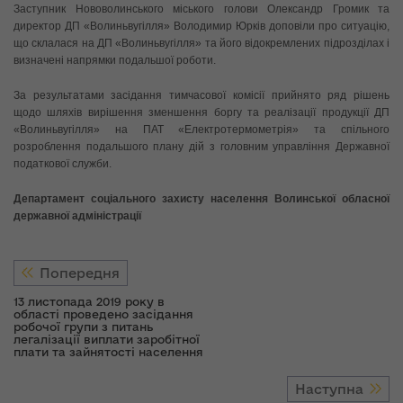
Заступник Нововолинського міського голови Олександр Громик та
директор ДП «Волиньвугілля» Володимир Юрків доповіли про ситуацію,
що склалася на ДП «Волиньвугілля» та його відокремлених підрозділах і
визначені напрямки подальшої роботи.
За результатами засідання тимчасової комісії прийнято ряд рішень
щодо шляхів вирішення зменшення боргу та реалізації продукції ДП
«Волиньвугілля» на ПАТ «Електротермометрія» та спільного
розроблення подальшого плану дій з головним управління Державної
податкової служби.
Департамент соціального захисту населення Волинської обласної
державної адміністрації
Попередня
13 листопада 2019 року в
області проведено засідання
робочої групи з питань
легалізації виплати заробітної
плати та зайнятості населення
Наступна