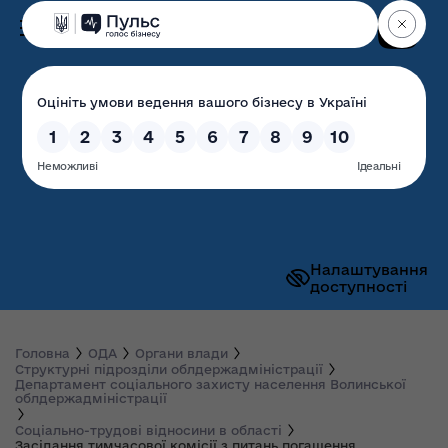
Пошук
Волинська обласна
державна адміністрація
Налаштування
доступності
Головна
ОДА
Органи влади
Структурні підрозділи облдержадміністрації
Департамент соціального захисту населення Волинської
облдержадміністрації
Соціально-трудові відносини в області
Засідання тимчасової комісії з питань погашення