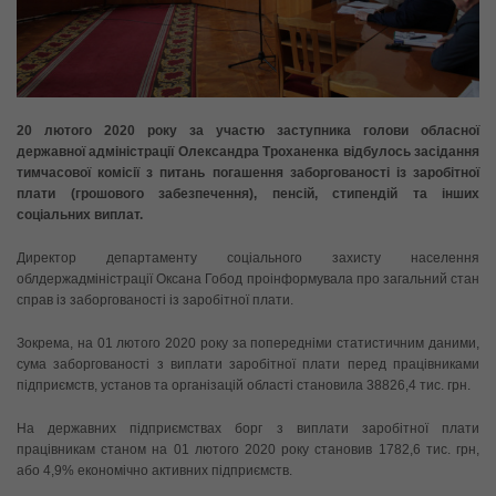
20 лютого 2020 року за участю заступника голови обласної
державної адміністрації Олександра Троханенка відбулось засідання
тимчасової комісії з питань погашення заборгованості із заробітної
плати (грошового забезпечення), пенсій, стипендій та інших
соціальних виплат.
Директор департаменту соціального захисту населення
облдержадміністрації Оксана Гобод проінформувала про загальний стан
справ із заборгованості із заробітної плати.
Зокрема, на 01 лютого 2020 року за попередніми статистичним даними,
сума заборгованості з виплати заробітної плати перед працівниками
підприємств, установ та організацій області становила 38826,4 тис. грн.
На державних підприємствах борг з виплати заробітної плати
працівникам станом на 01 лютого 2020 року становив 1782,6 тис. грн,
або 4,9% економічно активних підприємств.