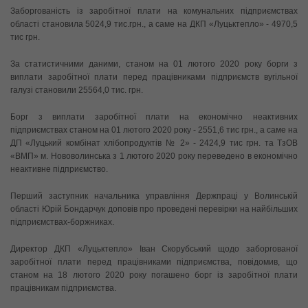
Заборгованість із заробітної плати на комунальних підприємствах
області становила 5024,9 тис.грн., а саме на ДКП «Луцьктепло» - 4970,5
тис грн.
За статистичними даними, станом на 01 лютого 2020 року борги з
виплати заробітної плати перед працівниками підприємств вугільної
галузі становили 25564,0 тис. грн.
Борг з виплати заробітної плати на економічно неактивних
підприємствах станом на 01 лютого 2020 року - 2551,6 тис грн., а саме на
ДП «Луцький комбінат хлібопродуктів № 2» - 2424,9 тис грн. та ТзОВ
«ВМП» м. Нововолинська з 1 лютого 2020 року переведено в економічно
неактивне підприємство.
Перший заступник начальника управління Держпраці у Волинській
області Юрій Бондарчук доповів про проведені перевірки на найбільших
підприємствах-боржниках.
Директор ДКП «Луцьктепло» Іван Скорубський щодо заборгованої
заробітної плати перед працівниками підприємства, повідомив, що
станом на 18 лютого 2020 року погашено борг із заробітної плати
працівникам підприємства.