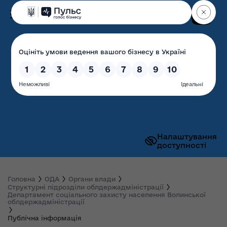
Пошук
Волинська обласна
державна адміністрація
Налаштування
доступності
Головна
ОДА
Органи влади
Структурні підрозділи облдержадміністрації
Департамент соціального захисту населення Волинської
облдержадміністрації
Публічна інформація