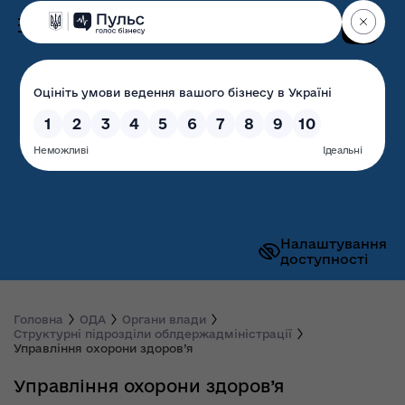
Пошук
Волинська обласна
державна адміністрація
Налаштування
доступності
Головна
ОДА
Органи влади
Структурні підрозділи облдержадміністрації
Управління охорони здоров’я
Управління охорони здоров’я